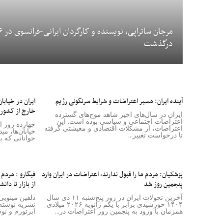
درگذشت
آینده ایران: مسیر اعتراضات و شرایط سرنگونی رژیم
ایران در خیابا
خارج از کشور
ایران در سال‌های اخیر شاهد موج‌های گسترده
اعتراضات اجتماعی و سیاسی بوده است. این
چهارده روز 
اعتراضات، از مشکلات اقتصادی و معیشتی گرفته
خیابان‌ها، می
تا درخواست تغییر...
جوانانی که به 
پزشکیان: مردم ما را قبول ندارند، اعتراضات در ایران وارد
فیگارو : مردم 
پنجمین روز شد
از بازار تا دانش
آخرین تحولات ایران در روز پنج‌شنبه ۱۱ دی سال
دلفین مینویی
۱۴۰۴ خورشیدی برابر با یکم ژانویه ۲۰۲۶ میلادی
نشریه نوشته
همزمان با ورود به پنجمین روز اعتراضات در...
ابرتورم و نو