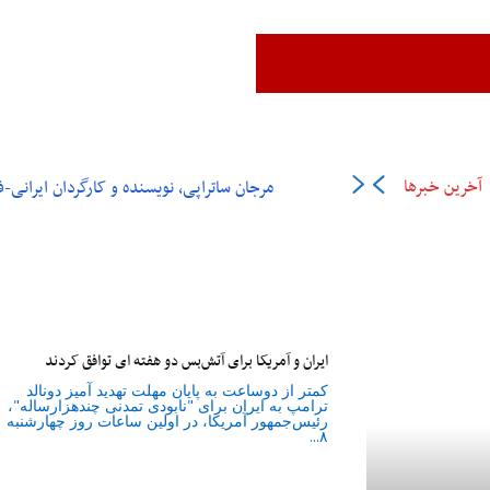
زن،زندگی،آزادی
ایران
جهان
فرهنگ و هنر
اقتصاد
ورزش
عل
آخرین خبرها
مرجان ساتراپی، نویسنده و کارگردان ایرانی-فرانسوی در ۶
ایران و آمریکا برای آتش‌بس دو هفته‌ ای توافق کردند
کمتر از دوساعت به پایان مهلت تهدید آمیز دونالد
ترامپ به ایران برای "نابودی تمدنی چندهزارساله"،
رئیس‌جمهور آمریکا، در اولین ساعات روز چهارشنبه
۸...