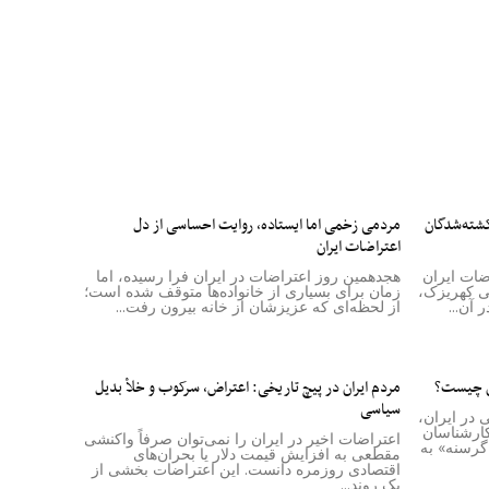
کشته‌شدگان
مردمی زخمی اما ایستاده، روایت احساسی از دل
اعتراضات ایران
اضات ایران
هجدهمین روز اعتراضات در ایران فرا رسیده، اما
ی کهریزک،
زمان برای بسیاری از خانواده‌ها متوقف شده است؛
 آن...
از لحظه‌ای که عزیزشان از خانه بیرون رفت...
ان چیست؟
مردم ایران در پیچ تاریخی: اعتراض، سرکوب و خلأ بدیل
سیاسی
 در ایران،
ارشناسان
اعتراضات اخیر در ایران را نمی‌توان صرفاً واکنشی
گرسنه» به
مقطعی به افزایش قیمت دلار یا بحران‌های
اقتصادی روزمره دانست. این اعتراضات بخشی از
یک روند...