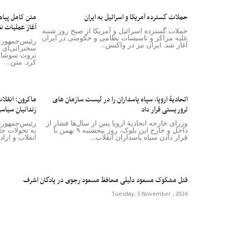
حملات گسترده آمریکا و اسرائیل به ایران
متن کامل پیام
آغاز عملیات نظ
حملات گسترده اسرائیل و آمریکا از صبح روز شنبه
علیه مراکز و تاسیسات نظامی و حکومتی در ایران
رئیس‌جمهوری 
آغاز شد. ایران نیز در واکنش...
سخنرانی‌ای 
تروث سوشال 
کرد. متن...
اتحادیۀ اروپا، سپاه پاسداران را در لیست سازمان های
ماکرون: انقلا
تروریستی قرار داد
زندانیان سیاسی
وزرای خارجه اتحادیۀ اروپا پس از سال‌ها فشار از
رئیس‌جمهوری 
داخل و خارج این بلوک، روز پنجشنبه ۹ بهمن با
به تحولات جا
قرار دادن سپاه پاسداران انقلاب...
انقلاب و اراد
قتل مشکوک مسعود دلیلی محافظ مسعود رجوی در پادگان اشرف
Tuesday, 5 November , 2024