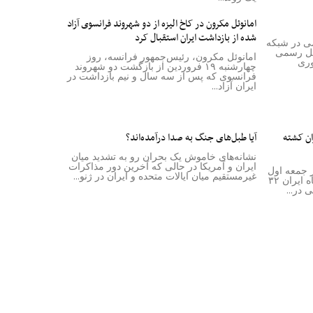
امانوئل مکرون در کاخ الیزه از دو شهروند فرانسوی آزاد
شده از بازداشت ایران استقبال کرد
امی در شبکه
کل رسمی
امانوئل مکرون، رئیس‌جمهور فرانسه، روز
وری
چهارشنبه ۱۹ فروردین از بازگشت دو شهروند
فرانسوی که پس از سه سال و نیم بازداشت در
ایران آزاد...
ت ایران کشته
آیا طبل‌های جنگ به صدا درآمده‌اند؟
نشانه‌های خاموش یک بحران رو به تشدید میان
ایران و آمریکا در حالی که آخرین دور مذاکرات
ز جمعه اول
غیرمستقیم میان ایالات متحده و ایران در ژنو...
اسفند اعلام کرد که در اعتراضات دی‌ماه ایران ۳۲