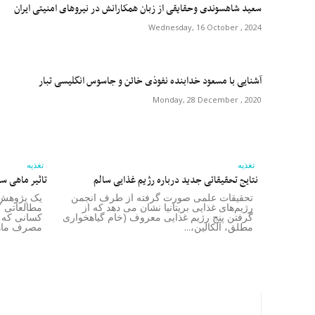
سعید شاهسوندی وحقایقی از زبان همکارانش در نیروهای امنیتی ایران
Wednesday, 16 October , 2024
آشنایی با مسعود خدابنده نفوذی خائن و جاسوس انگلیسی تبار
Monday, 28 December , 2020
تغذیه
تغذیه
نتایج تحقیقاتی جدید درباره رژیم غذایی سالم
تاثیر ماهی س
تحقیقات علمی صورت گرفته از طرف انجمن
یک پژوهش 
رژیم‌های غذایی بریتانیا نشان می دهد که از
مطالعاتی ک
گرفتن پنج رژیم غذایی معروف (خام گیاهخواری
کسانی که 
مطلق، آلکالین،...
مصرف ماهی