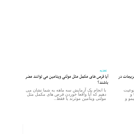
تغذیه
زیجات در
آیا قرص‌ های مکمل مثل مولتی ویتامین می‌ توانند مضر
باشند؟
نوعیت
با انجام یک آزمایش سه ماهه به شما نشان می
 و
دهیم که آیا واقعا خوردن قرص های مکمل مثل
ست. خیار، لیمو و
مولتی ویتامین موثرند یا فقط...