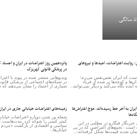
مرجان ساتراپی، نویسنده و کارگردان ایرانی-فرانسوی در ۵۶ سالگی
ن‌: روایت اعتراضات، امیدها و نیروهای
پانزدهمین روز اعتراضات در ایران و اجساد 
در پزشکی قانونی کهریزک
است که ایران نفس‌نفس می‌زند؛
ویدیوهایی منتشر شده در پیوند با اعتر
دان‌ها و کوچه‌ها پر شده از فریاد
در شبکه‌های اجتماعی از پزشکی قانون
آینده نگاه می‌کنند و دیگر نمی‌توانند...
شماری از اجساد را نشان می‌دهند که در
ایران به آخر خط رسیده‌اند، موج اعتراض‌ها
زمینه‌های اعتراضات خیابانی جاری در ایر
گاه‌ها
شعله‌ ور شدن دوباره اعتراضات خیابانی
کمتر کسی را شوکه کرد. مدت‌هاست ک
 خبرنگار فیگارو در مطلبی در این
سیاسی و اقتصادی از بازگشت «مردم 
 است : تجمع‌های اعتراضی که در پی
خیابان‌ها...
سان شدید قیمت‌ها شکل گرفته‌اند،...