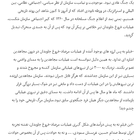
یک جنگ عادی نبود. موجودیت و تمامیت سازمان از نظر سیاسی، اجتماعی، نظامی، بین
المللی و استراتژیک در ورطه نابودی افتاد که از آنروز تا کنون شاهد این روند تاریخی
هستیم. یعنی بعد از اعلام جنگ مسلحانه در سال ۱۳۶۰ که کمر اجتماعی سازمان شکست،
عملیات فروغ جاویدان تیر خلاصی بر پیکر آن بود که پس از آن به جسدی متحرک تبدیل
گردید.
-فیلم به پس لرزه های بوجود آمده از عملیات مرصاد-فروغ جاویدان در درون مجاهدین
اشاره ای ندارد. به همین دلیل نتوانسته است عملیات مجاهدین را به معنای واقعی به
تصویر بکشد. نزدیک به ۳۰۰۰ تن از نیروهای عملیاتی سازمان کشته و مجروح شدند و
بسیاری نیز از این سازمان جداشدند که هرگز قابل جبران نبودند. سازمان مجاهدین ارزنده
ترین نیروهایش را در این عملیات از دست داد و مابقی نیز در شوک بسیار بزرگی قرار
داشتند که ماه ها و سال ها پس از آن ادامه داشت. به معنای دقیق تر نیروی عملیاتی
بازمانده از مجاهدین، دیگر همان فرد جنگجوی سابق نبود.سازمان مرگ تاریخی خود را به
چشم دید!
-این فیلم نه به پیش درآمدهای شکل گیری عملیات مرصاد-فروغ جاویدان، نقشه تجزیه
ایران توسط صدام حسین، عربستان سعودی، … و نه به حوادث پس از آن بخصوص حوادث