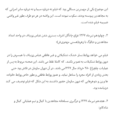
این موضوع یکی از مهمترین مسائلی بود که فیلم نه درباره سیما و نه درباره سایر اسرایی که
به مجاهدین پیوسته بودند، سکوت نموده است. این واقعه در هر دو طرف بطور غیر واقعی
ضمیمه فیلم شده است.
۳. چهاردهم تیرماه ۱۳۶۷ عراق-پادگان اشرف، بستری شدن عباس زریباف در واحد امداد
مجاهدین و دیالوگ با زهره(هستی مهدوی‌فر):
فیلم می خواهد روابط بسار خشک، تشکیلاتی و غیر عاطفی عباس زریباف با همسرش را در
درون روابط تشکیلات به تصویر بکشد. که کاملا غلط می باشد. این صحنه مربوط به پس از
عملیات چلچراغ -۲۸ خرداد سال ۱۳۶۷می باشد. در آن دوران سازمان در تلاش بود حتی
بخش زیادی از افراد مجرد را متاهل نماید. و هنوز روابط عاطفی و بطور خاص روابط خانواده
ها و زن و شوهرهایی که درون سازمان حضور داشتند به این شکل که فیلم توصیف می کند
درنیامده بود.
۴. هجدهم تیرماه ۱۳۶۷ و درگیری مسلحانه مجاهدین با کمال و تیم عملیاتی کمال و
شادکام: