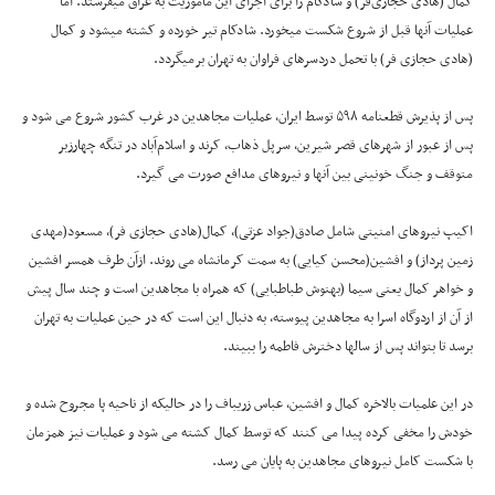
کمال (هادی حجازی‌فر) و شادکام را برای اجرای این ماموریت به عراق میفرستد. اما
عملیات آنها قبل از شروع شکست میخورد. شادکام تیر خورده و کشته میشود و کمال
(هادی حجازی فر) با تحمل دردسرهای فراوان به تهران برمیگردد.
پس از پذیرش قطعنامه ۵۹۸ توسط ایران، عملیات مجاهدین در غرب کشور شروع می شود و
پس از عبور از شهرهای قصر شیرین، سرپل ذهاب، کرند و اسلام‌آباد در تنگه چهارزبر
متوقف و جنگ خونینی بین آنها و نیروهای مدافع صورت می گیرد.
اکیپ نیروهای امنیتی شامل صادق(جواد عزتی)، کمال(هادی حجازی فر)، مسعود(مهدی
زمین پرداز) و افشین(محسن کیایی) به سمت کرمانشاه می روند. ازآن طرف همسر افشین
و خواهر کمال یعنی سیما (بهنوش طباطبایی) که همراه با مجاهدین است و چند سال پیش
از آن از اردوگاه اسرا به مجاهدین پیوسته، به دنبال این است که در حین عملیات به تهران
برسد تا بتواند پس از سالها دخترش فاطمه را ببیند.
در این علمیات بالاخره کمال و افشین، عباس زریباف را در حالیکه از ناحیه پا مجروح شده و
خودش را مخفی کرده پیدا می کنند که توسط کمال کشته می شود و عملیات نیز همزمان
با شکست کامل نیروهای مجاهدین به پایان می رسد.