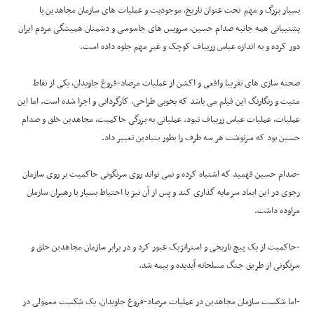
بسیار بزرگ و مهم تحت عنوان تاریخ، موجودیت و عملیات های سازمان مجاهدین با
پشتیبانی همه جانبه صدام حسین، سرویس های جاسوسی و دشمنان همیشگی مردم ایران
دور کرده و به اندازه عباس زریباف کوچک و غیر مهم جلوه داده است.
صحنه سازی های تقریبا واقعی و اکشن از عملیات مرصاد-فروغ جاویدان، یکی از نقاط
مثبت و رنگارنگ این فیلم می باشد که بخوبی طراحی، کارگردانی و اجرا شده است. اما این
عملیات، عملیات عباس زریباف نبود. عملیاتی به بزرگی حاکمیت، مجاهدین خلق و صدام
حسین بود که سرنوشت هر سه طرف را بطور بنیادین تغییر داد.
-صدام حسین فهمید که اشتباه کرده و نمی تواند روی سرنگونی حاکمیت بر روی سازمان
رجوی در این ابعاد سرمایه گذاری کند و پس از آن نیز با احتیاط بسیار با رهبران سازمان
مراوده داشت.
-حاکمیت از یک پیچ تاریخی و استراتژیک عبور کرد و در برابر سازمان مجاهدین خلق و
سرنگونی از طریق جنگ مسلحانه آبدیده و بیمه شد.
-اما شکست سازمان مجاهدین در عملیات مرصاد-فروغ جاویدان، یک شکست معمولی در