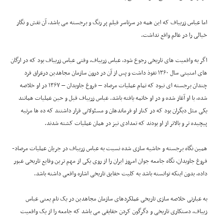
اما عباس زریباف که این همه در سرتاسر فیلم پر رنگ و برجسته می باشد، آن نقش و نگار
خیالی را در عالم واقع نداشت.
اگر به واقعیت های تاریخی رجوع شود، عباس زریباف، وقتی عباس زریباف بود که در ارگان
های امنیتی سال ۱۳۶۰ نفوذ داشت و پس از آن در درون سازمان مجاهدین درعراق فرد
چندان برجسته ای نبود که تمام عملیات مرصاد – فروغ جاویدان – ۱۳۶۷ در او خلاصه
شده، با او آغاز شده و در او خاتمه یافته باشد. عباس زریباف قبل و حین عملیات همانند
یکی مثل دیگران بود که در کنار او فرماندهان و مسئولانی قرار داشتند که ده ها مرتبه
پیچیده تر و بالاتر از او بودند که تعدادی نیز در همان عملیات کشته شدند.
همین نگاه برجسته و حاشیه سازی شده نسبت به عباس زریباف در جریان عملیات مرصاد-
فروغ جاویدان، نگاه جامعه جوان امروز ایران را از روی یکی از مهم ترین وقایع تاریخی عبور
داده، بدون اینکه توانسته باشد به کلیت حقایق تاریخی اشاره واقعی داشته باشد.
به عبارتی خلاصه سازی تاریخی عملکردهای سازمان مجاهدین در یک نام یعنی عباس
زیباف، دستکاری تاریخی و دگرگون کردن حقایقی می باشد که جامعه را از یک واقعیت