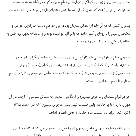
نقد های بسیاری از زوایای گوناگون درباره این فیلم صورت گرفته و نگاشته شده است. اما
به جرات می توان گفت که هیچ یک از نقد ها حول محتوای تاریخی و حقیقی فیلم نیست.
بعنوان کسی که در آن ایام از اعضای سازمان بودم، می خواهم دست اندرکاران، عوامل و
مخاطبان فیلم را با زوایایی آشنا سازم که یا بر آنها پوشیده بوده و یا عامدانه بدون پرداختن به
حقایق تاریخی از کنار آن عبور نموده اند.
بعبارتی فیلم با همه زیبایی ها، کارگردانی و بازی بسیار هنرمندانه بازیگران بطور خاص
صادق(جواد عزتی)، کمال(هادی حجازی فر)، افشین(محسن کیایی)، سیما (بهنوش
طباطبایی)، زهره(هستی مهدوی‌فر)، …، یک نقطه ضعف اساسی در محتوی دارد و آن هم
سناریو یا فیلم نامه این اثر است.
هر دو فیلم سینمایی ماجرای نیمروز۱ و ۲، نگاهی امنیتی به مسائل سیاسی – اجتماعی آن
دوران دارد. اما بر خلاف اولین قسمت فیلم یعنی ماجرای نیمروز ۱ که در اسفند ۱۳۹۵
اکران شد، الزاما با واقعیت ها و حقایق تاریخی انطباق ندارد.
بخش اعظم فیلم سینمایی ماجرای نیمروز۱، وقایعی را به تصویر می کشد که امانتداری