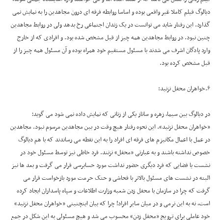
دیالوگ فیلم کاملا غیر واقعی بوده و اساسا روابطه فرقه ای درون مجاهدین را به نمایش نمی
گذارد. این رفتار شاید می توانست در یک زندان اجتماعی رخ بدهد ولی در روابط مجاهدین
چنین نبود. در روابط مجاهدین همه چیز از قبل مشخص شده بود. و افرادی که از خارج
وارد پادگان اشرف می شدند با مسئول مستقیم خود همراه بوده و آن مسئول همه چیز را از
قبل مشخص کرده بود.
۶.خواهران محفل نزنید:
در دیالوگ بین سیما، زهره و ساناز یکی از زنانی که نمایش داده نمی شود می گوید؛
«خواهران محفل نزنید». این نحوه رفتار هیچ وقت در بین مجاهدین مرسوم نبود. مجاهدین
در عمل با اعمال مکانیزم های فرقه ای افراد را به این نقطه می رساندند که با هم دیالوگ
خصوص نداشته باشند و به عبارتی «محفل» نزنند. فرد خاطی نیز توسط مسئول خود در
نشست یا فضایی که فرد دیگری حضور نداشت مورد حسابرسی قرار می گرفت و بعد ها نیز
البته در نشست های مسئول بالاتر با فحاشی و حتک حرمت مورد بازخواست قرار می
گرفت که چرا در سازمان با محفل زدن شعبه وزارت اطلاعات و سپاه پاسداران ایجاد کرده
است، نه به این نرمی و در میان سایر افراد! چرا که بیان اینچنینی «خواهران محفل نزنید»
خود عاملی برای ترویج «محفل زدن» محسوب می شد و هیچ مسئولی به این شکل در جمع