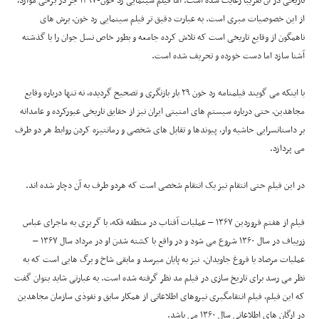
تاریخی در آن تقریبا رعایت شده است. اما فیلم سینمایی رد خون-۱۳۹۷ جز در برخی موارد،
از این خصوصیات مبری است. به عبارت دقیق تر فیلم سینمایی رد خون، برش های
ناهمگون از وقایع تاریخی است که تلاش کرده جامعه و بطور خاص نسل جوان را با گذشته
آشنا سازد اما دست خورده و تحریف شده است.
با اینکه می گویند فیلمنامه رد خون ۲۹ بار بازنگری و تصحیح گردیده، نه تنها درباره وقایع
مجاهدین، حتی درباره سیستم های امنیتی ایران نیز از حقایق تاریخی عبورکرده و عامدانه
بر داستانسرایی حاشیه وار، پیوندها و تقابل های شخصی و رمانتیزه کردن روابط هر دو طرف
می پردازد.
در این فیلم حتی انتقام نیز یک انتقام شخصی است که هردو طرف به آن دچار شده اند.
فیلم از هفتم فروردین ۱۳۶۷ – عملیات آفتاب در منطقه فکه، با گریزی به ماجرای عباس
زریباف در سال ۱۳۶۰ شروع می شود و در واقع با کشته شدن او در مرداد سال ۱۳۶۷ –
عملیات مرصاد یا فروغ جاویدان، نیز به پایان میرسد و مابقی شاخ و برگ هایی است که به
نظر می رسد برای تاریخ سازی در فیلم مد نظر گرفته شده است. به عبارتی شاید بتوان گفت
که این فیلم، فیلم انتقامگیری نیروهای اطلاعاتی از همکار سابق و نفوذی سازمان مجاهدین
در ارگان های اطلاعاتی سال ۱۳۶۰ می باشد.