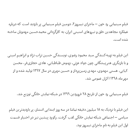
فیلم سینمایی رد خون – ماجرای نیمروز۲، دومین فیلم سینمایی پر بازدید است که درباره
عملکرد مجاهدین خلق و نیروهای امنیتی ایران، به کارگردانی محمدحسین مهدویان ساخته
شده است.
این فیلم به تهیه‌کنندگی سید محمود رضوی، نویسندگی حسین تراب نژاد و ابراهیم امینی
و با بازیگری هنرپیشگانی چون جواد عزتی، بهنوش طباطبایی، هادی حجازی‌فر، محسن
کیایی، هستی مهدوی، مهدی زمین‌پرداز و حسین مهری در سال ۱۳۹۷ تولید شده و از
مهرماه ۱۳۹۸ اکران عمومی شد.
فیلم سینمایی رد خون از تاریخ ۲۸ فروردین ۱۳۹۹ در شبکه نمایش خانگی توزیع شد.
این فیلم با نزدیک به ۱۸ میلیون دقیقه تماشا در سه روز ابتدایی انتشار، پر بازدیدترین فیلم
سیاسی – اجتماعی شبکه نمایش خانگی لقب گرفت. رکورد پیشین نیز در اختیار قسمت
اول این فیلم به نام ماجرای نیمروز بود.