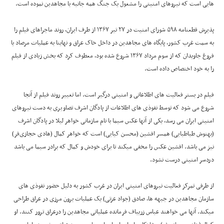
هایی است که نیروهای امنیتی را مشغول یک جنگ همه جانبه با مجاهدین نموده است.
پذیرش قطعنامه ۵۹۸ شورای امنیت در ۲۷ تیر ۱۳۶۷ از طرف ایران، روند ماجراهای فیلم را
به سمت غرب کشور، پایگاه های مجاهدین در داخل خاک عراق و نهایتا به عملیات مرصاد یا
فروغ جاویدان که از سوم مرداد ۱۳۶۷ شروع شده بود، معطوف کرد که بخش زیادی از فیلم
را به خود اختصاص داده است.
فیلم در بستر فعالیت های اطلاعاتی و امنیتی درگیر است. اما تغییر روند فیلم از آنجا
شروع می شود که توسط نفوذی های اطلاعات از پادگان اشرف تصاویری به دست نیروهای
امنیتی ایران می رسد، یکی از آنها عکس سیما با نام سازمانی خواهر لیلا در پادگان اشرف
(بهنوش طباطبایی) همسر افشین (محسن کیایی) است که خواهر کمال (هادی حجازی‌فر)
نیز می باشد. افشین عکس را مخفی میکند تا برای خودش و کمال که برادر سیما می باشد
دردسر امنیتی درست نشود.
از طرفی تمرکز فعالیت نیروهای امنیتی ایران در غرب کشور به دلیل حضور نفوذی های
سازمان مجاهدین در جبهه ها، صادق (جواد عزتی) یک عملیات برون مرزی در عراق طراحی
میکند. آنها می خواهند عباس زریباف فرمانده عملیاتی مجاهدین را درعراق ترور کنند. او