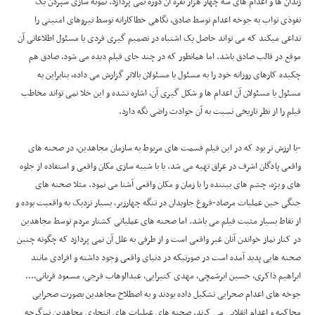
زندان ها و اعدام های سه چهار هزار نفره آن دوره نمی پردازد. نمونه سازی سپردن یک
نفوذی تواب به جوخه اعدام توسط صادق، نگاهی خطاکارانه توسط نیروهای امنیتی را
تداعی میکند که می تواند حاصل یک اشتباه در تصمیم گیری فردی یا مسئول اطلاعاتی آن
موقع در قالب صادق باشد. اما همانطور که در چند جای فیلم دیده می شود، صادق هم
چکیده کارهای روزانه خود را به مسئول یا مسئولان بالاتر گزارش می داده، بنابراین به
مسئول یا مسئولان آن اعدام ها و شکل گیری آن، اشاره نشده و این خلا نمی تواند مخاطب
فیلم را از نظر تاریخی نسبت به آن حوادث راضی نگه دارد.
-با ارزش تر بود که در این فیلم قسمت های مربوط به سازمان مجاهدین، در صحنه های
واقعی پادگان اشرف در عراق تهیه می شد. یا با شبیه سازی مکان واقعی و استفاده از جلوه
های ویژه، چشم های بیننده را با زمان و مکان واقعی آشنا می نمود. مثلا صحنه های
جنگی حین عملیات مرصاد-فروغ جاویدان در تنگه چهارزبر، بسیار نزدیک به واقعیت بوده و
از نقاط بسیار مثبت فیلم می باشد. اما صحنه های عملیاتی کشتار مردم توسط مجاهدین
در کنار نماز خواندن آنان غیر واقعی است و از طرفی به علل آن نمی پردازد که چگونه چنین
صحنه هایی پدید آمده است در صورتیکه در دنیای واقعی وجود داشته و افرادی مانند
ابراهیم ذاکری، حسین ابرشمچی، مهدی کتیرایی، عبدالوهاب فرجی، مسعود قربانی،…
جوخه های اعدام صحرایی تشکیل داده بودند و به اصطلاح مجاهدین بصورت صحرایی
محاکمه و اعدام انقلابی می کرند. صحنه های عملیات های انتحاری مجاهدین نیزگرچه