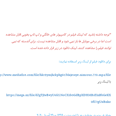
*توجه داشته باشید که لینک فیلم در کامپیوتر های خانگی و لپ تاپ بخوبی قابل مشاهده
است اما در برخی موبایل ها باز نمی شود و قابل مشاهده نیست. برای آندسته که نمی
توانند فیلم را مشاهده کنند، لینک دانلود در زیر قرار داده شده است.
برای دانلود فیلم از لینک زیر استفاده نمایید:
p://www.mediafire.com/file/hkr9ymjhckphg6t/Majeraye.nimrouz.720.mp4/file
یا لینک زیر
https://mega.nz/file/dZgTjIwB#yU6fcLNoCX1b0GdBpXDHMBsEInBbGeKX
0fU2gUxBnho
جواد فیروزمند، چهارشنبه ۱۰ ارديبهشت ۱۳۹۹ – ۲۹ آوریل ۲۰۲۰