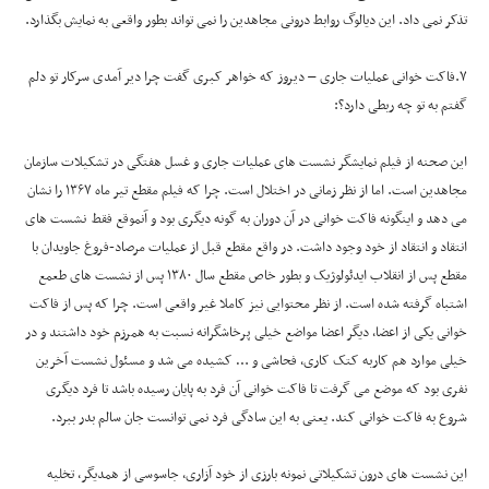
تذکر نمی داد. این دیالوگ روابط درونی مجاهدین را نمی تواند بطور واقعی به نمایش بگذارد.
۷.فاکت خوانی عملیات جاری – دیروز که خواهر کبری گفت چرا دیر آمدی سرکار تو دلم
گفتم به تو چه ربطی دارد؟:
این صحنه از فیلم نمایشگر نشست های عملیات جاری و غسل هفتگی در تشکیلات سازمان
مجاهدین است. اما از نظر زمانی در اختلال است. چرا که فیلم مقطع تیر ماه ۱۳۶۷ را نشان
می دهد و اینگونه فاکت خوانی در آن دوران به گونه دیگری بود و آنموقع فقط نشست های
انتقاد و انتقاد از خود وجود داشت. در واقع مقطع قبل از عملیات مرصاد-فروغ جاویدان با
مقطع پس از انقلاب ایدئولوژیک و بطور خاص مقطع سال ۱۳۸۰ پس از نشست های طعمع
اشتباه گرفته شده است. از نظر محتوایی نیز کاملا غیر واقعی است. چرا که پس از فاکت
خوانی یکی از اعضا، دیگر اعضا مواضع خیلی پرخاشگرانه نسبت به همرزم خود داشتند و در
خیلی موارد هم کاربه کتک کاری، فحاشی و … کشیده می شد و مسئول نشست آخرین
نفری بود که موضع می گرفت تا فاکت خوانی آن فرد به پایان رسیده باشد تا فرد دیگری
شروع به فاکت خوانی کند. یعنی به این سادگی فرد نمی توانست جان سالم بدر ببرد.
این نشست های درون تشکیلاتی نمونه بارزی از خود آزاری، جاسوسی از همدیگر، تخلیه