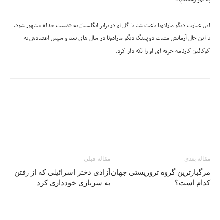
این عبارت دیگو مارادونا باعث شد تا گل او در برابر انگلستان به «دست خدا» مشهور شود.
با این حال آزمایش مثبت دوپینگ دیگو مارادونا در سال های بعد و سپس اعتیادش به
کوکائین کارنامه حرفه ای او را لکه دار کرد.
مقاله بعدی
مقاله قبلی
مرگبارترین گروه تروریستی جهان
آزادی دختر اسرائیلی که از رفتن
کدام است؟
به سربازی خودداری کرد