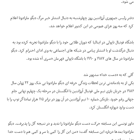
می شود.
دفتر رئیس جمهوری آرژانتین روز چهارشنبه به دنبال انتشار خبر مرگ دیگو مارادونا اعلام
کرد که سه روز عزای عمومی در این کشور اعلام خواهد شد.
باشگاه فوتبال ناپولی در ایتالیا که دوران طلایی خود را با دیگو مارادونا تجربه کرده بود به
دنبال درگذشت او با انتشار پیامی در شبکه های اجتماعی به وی ادای احترام کرد. دیگو
مارادونا در سال های ۱۹۸۷ و ۱۹۹۰ با باشگاه ناپولی قهرمان «سری آ» شده بود.
گلی که به «دست خدا» مشهور شد
یکی از به یادماندنی ترین لحظات زندگی حرفه ای دیگو مارادونا بی شک روز ۲۲ ژوئن سال
۱۹۸۶ در جریان بازی تیم ملی فوتبال آرژانتین با انگلستان در مرحله یک چهارم نهایی جام
جهانی رقم خورد. بازیکن شماره ۱۰ تیم آرژانتین در آن روز در برابر ۱۱۵ هزار تماشاگر توپ را با
دست وارد دروازه انگلستان کرد.
داور تونسی این مسابقه حرکت دست دیگو مارادونا را ندید و در نتیجه گل را پذیرفت. دیگو
مارادونا بعدها درباره این مسابقه گفت: «من این گل را کمی با سر و کمی هم با دست خدا
به ثمر رساندم.»