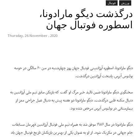
ورزش
فوتبال
درگذشت دیگو مارادونا،
اسطوره فوتبال جهان
Thursday, 26 November , 2020
دیگو مارادونا، اسطوره آرژانتینی فوتبال جهان روز چهارشنبه در سن ۶۰ سالگی در حومه
بوئنوس آیرس، پایتخت آرژانتین درگذشت.
سخنگوی دیگو مارادونا ضمن تائید خبر مرگ او گفت که بازیکن سابق تیم ملی آرژانتین به
دنبال سکته قلبی درگذشت. دیگو مارادونا دو هفته پیش به دنبال عمل جراحی مغز از
بیمارستانی در بوئنوس آیرس مرخص شده بود.
دیگو مارادونا در سال ۱۹۸۶ موفق شد به همراه تیم ملی فوتبال آرژانتین قهرمان مسابقات
جام جهانی در مکزیک شود. از او به عنوان یکی از بهترین بازیکنان تاریخ فوتبال جهان یاد