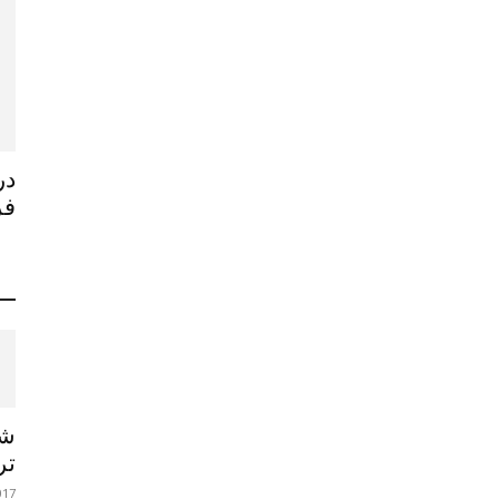
در
فرا
شو
تر
017