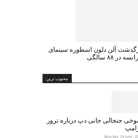
گذشت آلن دلون اسطورە سینمای
نسه در ۸۸ سالگی
محبوب ترین
خی جنجالی جانی دپ درباره ترور
امپ
Saturday, 24 June , 2