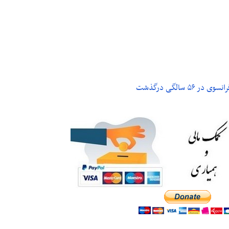
م و تکنولوژی
پزشکی
۵ سالگی درگذشت