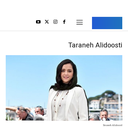
Aria Iran
آریا ایران
Taraneh Alidoosti
Taraneh Alidoosti