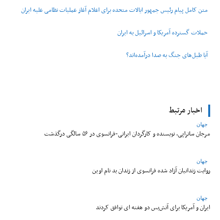
متن کامل پیام رئیس جمهور ایالات متحده برای اعلام آغاز عملیات نظامی علیه ایران
حملات گسترده آمریکا و اسرائیل به ایران
آیا طبل‌های جنگ به صدا درآمده‌اند؟
اخبار مرتبط
جهان
مرجان ساتراپی، نویسنده و کارگردان ایرانی-فرانسوی در ۵۶ سالگی درگذشت
جهان
روایت زندانیان آزاد شده فرانسوی از زندان ‌بد نام اوین
جهان
ایران و آمریکا برای آتش‌بس دو هفته‌ ای توافق کردند