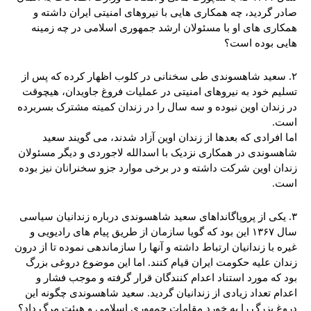
صادر گردید، چه همکاری هایی با نیروهای امنیتی ایران داشته و
همکاری های او با مسئولان ارشد جمهوری اسلامی در چه زمینه
هایی بوده است؟
۲. سعید شاهسوندی طی سخنانی در کلوب اظهار کرده که پس از
تسلیم خود به نیروهای امنیتی در عملیات فروغ جاویدان، هیچوقت
در زندان اوین نبوده و سه سال را در زندان کمیته مشترک بسربرده
است.
اما افرادی که بعدها از زندان اوین آزاد شدند، می گویند سعید
شاهسوندی در همکاری نزدیک با اسدالله لاجوردی و دیگر مسئولان
زندان اوین شرکت داشته و در برخی موارد جزو سخنرانان نیز بوده
است.
۳. یکی از پروپاگانداهای سعید شاهسوندی درباره زندانیان سیاسی
سال ۱۳۶۷ این بود که گویا سازمان از طریق پیام های رادیویی و
غیره با زندانیان ارتباط داشته و آنها را سازماندهی نموده تا از درون
زندان علیه حکومت ایران قیام کنند. اما این موضوع دروغی بزرگ
بود که مورد استناد اعدام کنندگان قرار گرفته و موجب فشار و
اعدام تعداد زیادی از زندانیان گردید. سعید شاهسوندی چگونه این
دروغ بزرگ را به خورد مقامات جمهوری اسلامی و هیئت مرگ داد؟