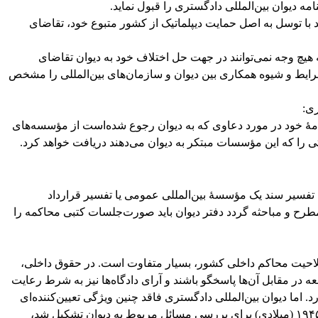
دیوان بین‌المللی دادگستری را قبول نماید.
بند ۱ مادهٔ ۳۴ افراد می‌توانند با توسل به اصل حمایت دیپلماتیک از کشور متبوع خود، تقاضای
ه هیچ وجه نمی‌توانند در جهت حل اختلاف خود به دیوان تقاضای
بند ۲ و ۳ مادهٔ ۳۴ اساسنامه شرایط و شیوه همکاری بین دیوان و سازمان‌های بین‌المللی را مشخص
نامهٔ خود در مورد دعاوی که به دیوان رجوع شده‌است از مؤسسه‌های
تی را که این مؤسسات مبتکر به دیوان می‌دهند دریافت خواهد کرد.
تفسیر سند یک مؤسسهٔ بین‌المللی عمومی یا تفسیر قرارداد
طرح و مباحثه گردد دفتر دیوان باید صورت‌جلسات کتبی محاکمه را
لاحیت محاکم داخلی کشور، بسیار متفاوت است. در حقوق داخلی،
معه در مقابل آن‌ها پاسخگو باشند و آرای دادگاه‌ها نیز به شرط رعایت
. اما دیوان بین‌المللی دادگستری فاقد چنین ویژگی تعیین‌کننده‌ای
است. در کنفرانس سان‌فرانسیسکو که در سال ۱۹۴۵ (میلادی) برای بررسی مسائل مربوط به دیوان تشکیل شد،