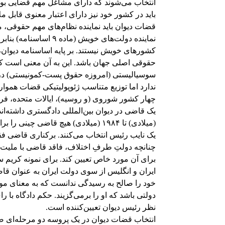
انتخاب می‌شوند که دارای مشاغل مهم قضایی بوده،
باید در کشور خود نیز دارای اعتبار معنوی قابل مل
قضات دیوان باید نماینده نظام‌های مهم حقوقی، 
نماینده دولت‌های خویش 
کشورهای خویش نیستند. بر پایه اساسنامه دیوان،
حقوقی اصلی جهان باشد. این به آن معنی است ک
سوسیالیستی (امروزه حقوق پست-کمونیستی) در تر
ندارد اما توزیع متناسب ژئوپولیتیکی قضات هموا
چهار کشور شوروی (و روسیه)، ایالات متحده، فران
(میلادی) تا ۱۹۸۴ (میلادی) هیچ قاضی
یک نایب رئیس انتخاب می‌کنند. برکناری قاضی 
چنانچه دولتِ طرفِ اختلاف، فاقد قاضی با ملیت 
برای آن مورد خاص تعیین کند. برای نمونه کریم س
ایران و انگلیس از سوی دولت ایران به عنوان قاضی
خود را صالح به رسیدگی ندانست که به معنای موف
دولتی باشد که او را برمی‌گزیند. حکم دادگاه با
نظر رئیس دیوان تعیین‌کننده است.
انتخاب قضات دیوان در یک پروسه دو مرحله‌ای 