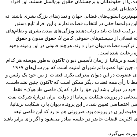
 یا از حقوقدانان و برجستگان حقوق بین‌الملل هستند. این افراد
احظه‌ای باشند.
مهم‌ترین اسلوب‌های قضایی جهان و تمدن‌های بزرگ بشری باشند. نه
(ماده ۹ اساسنامه) بنابراین دولت‌ها حقی در انتخاب قضات ندارند و این افراد تابع دستور
 ترکیب قضات باید بازتاب‌دهنده ویژگی‌های تمدن بشری و نظام‌های
ه قضاتی از سیستم‌های حقوقی کامن لا، حقوق مدون و حقوق
کیب قضات دیوان قرار دارند. هرچند قانونی در این زمینه وجود
ره رعایت شده‌است.
سه و بریتانیا از زمان تأسیس دیوان تاکنون به‌طور پیوسته هر کدام
یک قاضی در دیوان بین‌المللی دادگستری داشته‌اند. چین تنها عضو دائم شورای امنیت است که بین سال‌های ۱۹۶۷
 چینی را برای عضویت در این دیوان معرفی نکرد. قضات از بین خود یک رئیس و
فقط با رأی همه قضات دیگر ممکن است که تاکنون چنین نشده‌است.
خود در دیوان باشد این حق را دارد که یک قاضی «اد هوک» فقط
نجابی در پرونده شکایت بریتانیا از دولت ایران دربارهٔ شرکت نفت
 اختصاصی تعیین شد. در این پرونده دیوان با رد شکایت بریتانیا،
قیت ایران در پرونده بود. ضرورتی هم ندارد که این قاضی تبعه
 رای اکثریت قضات حاضر در جلسه صادر می‌شود و اگر رای برابر باشد
صورت می‌گیرد: