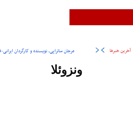
زن،زندگی،آزادی
ایران
جهان
فرهنگ و هنر
اقتصاد
ورزش
عل
آخرین خبرها
مرجان ساتراپی، نویسنده و کارگردان ایرانی-فرانسوی در ۶
ونزوئلا