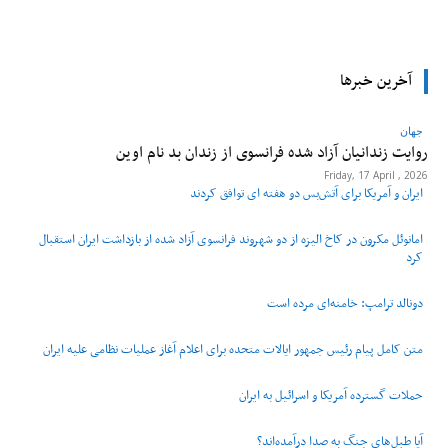
tsApp
Pinterest
X
Facebook
آخرین خبرها
جهان
روایت زندانیان آزاد شده فرانسوی از زندان ‌بد نام اوین
Friday, 17 April , 2026
ایران و آمریکا برای آتش‌بس دو هفته‌ ای توافق کردند
امانوئل مکرون در کاخ الیزه از دو شهروند فرانسوی آزاد شده از بازداشت ایران استقبال
کرد
دونالد ترامپ: خامنه‌ای مرده است
متن کامل پیام رئیس جمهور ایالات متحده برای اعلام آغاز عملیات نظامی علیه ایران
حملات گسترده آمریکا و اسرائیل به ایران
آیا طبل‌های جنگ به صدا درآمده‌اند؟