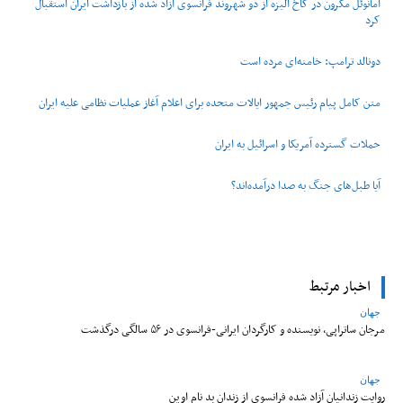
امانوئل مکرون در کاخ الیزه از دو شهروند فرانسوی آزاد شده از بازداشت ایران استقبال
کرد
دونالد ترامپ: خامنه‌ای مرده است
متن کامل پیام رئیس جمهور ایالات متحده برای اعلام آغاز عملیات نظامی علیه ایران
حملات گسترده آمریکا و اسرائیل به ایران
آیا طبل‌های جنگ به صدا درآمده‌اند؟
اخبار مرتبط
جهان
مرجان ساتراپی، نویسنده و کارگردان ایرانی-فرانسوی در ۵۶ سالگی درگذشت
جهان
روایت زندانیان آزاد شده فرانسوی از زندان ‌بد نام اوین