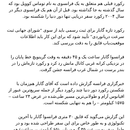
رکورد قبلی هم متعلق به یک فرانسوی به نام توماس کوویل بود که
سال گذشته به جا گذاشته بود. قبل از آن هم یک فرانسوی دیگر در
سال ۲۰۰۴ رکورد سفر دریایی تنها دور دنیا را شکسته بود.
رکورد تازه گابار برای ثبت رسمی باید از سوی “شورای جهانی ثبت
سرعت دریانوردی” تأیید شود که برای این کار باید اطلاعات
موقعیت‌یاب قایق را به دقت بررسی کند.
فرانسوا گابار ساعت یک و ۴۵ دقیقه به وقت گرینویچ خط پایان را
در نزدیکی کرانه غربی کانال مانش رد کرد و رکورد تازه‌اش را در
بندر برست در شمال غرب فرانسه جشن گرفت.
خبرگزاری فرانسه گزارش داده است که آقای گابار هم‌زمان با
شکستن رکورد دور دنیا چند رکورد دیگر از جمله سریع‌ترین عبور از
اقیانوس آرام و طولانی‌ترین مسیر طی‌شده در عرض ۲۴ ساعت –
۱۵۷۵ کیلومتر – را هم به تنهایی شکسته است.
این گزارش می‌گوید که قایق ۳۰ متری فرانسوا گابار با آخرین
تکنولوژی و به طور خاص برای این سفر طراحی شده بود و در
طول سفر به سرعت ۳۵ گره دریایی (۶۵ کیلومتر بر ساعت) هم