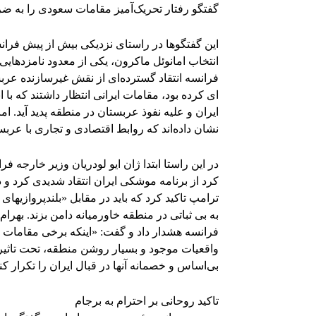
گفتگو رفتار تحریک‌آمیز مقامات سعودی را به ضر
این گفتگوها در راستای نزدیکی بیش از پیش فران
انتخاب امانوئل ماکرون، یکی از معدود نامزدهایی
فرانسه انتقاد گسترده‌ای از نقش غیرسازنده عر
ای کرده بود، مقامات ایرانی انتظار داشتند که ب
ایران و علیه نفوذ عربستان در منطقه پدید آید. 
نشان داده‌اند که روابط اقتصادی و تجاری با عربس
در این راستا ابتدا ژان ایو لودریان وزیر خارجه 
کرد از برنامه موشکی ایران انتقاد شدیدی کرد و 
ترامپ تاکید کرد که باید در مقابل «بلندپروازیهای
به بی ثباتی در منطقه خاورمیانه دامن بزند. بهرا
فرانسه هشدار داد و گفت: «اینکه برخی مقامات ک
واقعیات موجود و بسیار روشن منطقه، تحت تاثیر
بی‌اساس و خصمانه آنها در قبال ایران را تکرار ک
تاکید روحانی بر احترام به برجام