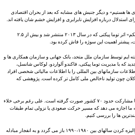
«اشغال وال استریت»، «ما ۹۹ درصدی ها هستیم» و دیگر جنبش های مشابه که بعد از بحران اقتصادی
موفقیت جهانی کتاب «سرمایه در قرن بیست و یکم» اثر توما پیکتی که در سال ۲۰۱۳ منتشر شد و بیش از ۲.۵
، پیشتر اهمیت این سوژه را فاش کرده بود.
شته ایم توسط سازمان ملل متحد، بانک جهانی و سازمان همکاری ها و
د که با مدیریت توما پیکتی، فاکندو آلواردو، لوکاس شانسل،
اعات سازمانهای بین المللی را با اطلاعات مالیاتی شخصی افراد
کلان چون تولید ناخالص ملی کامل تر کرده است. پژوهشی که
این پژوهش در دوره زمانی بین ۱۹۸۰ تا ۲۰۱۶ و با مشارکت حدود ۷۰ کشور صورت گرفته است. علی رغم برخی خلاء
به ما اجازه می دهد که مسیر حرکت صعودی یا نزولی تمام طبقات
دترین ها را بررسی کنیم.
فرای رشد جهانی که منشاء آن به موج بزرگ لیبرالیزه کردن سالهای بین ۱۹۸۰-۱۹۹۰ باز می گردد و به انفجار مبادله