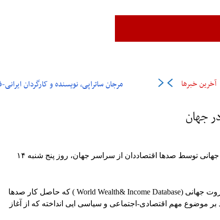
زن،زندگی،آزادی
ایران
جهان
فرهنگ و هنر
اقتصاد
ورزش
عل
آخرین خبرها
مرجان ساتراپی، نویسنده و کارگردان ایرانی-فرانسوی در ۶
در جهان
بنابه گزارش رسانه ها، نخستین گزارش نابرابری جهانی توسط صدها اقتصاددان از سراسر جهان، روز پنج شنبه ۱۴
انتشار نخستین گزارش پایگاه داده های درآمد و ثروت جهانی‌ (World Wealth& Income Database ) که حاصل کار صدها
بر موضوع مهم اقتصادی-اجتماعی و سیاسی ایی انداخته که از آغاز