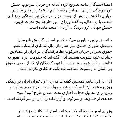
امضاءکنندگان بیانیه تصریح کرده‌اند که در جریان سرکوب جنبش
“زن، زندگی، آزادی” در ایران دست کم ٥٠٠ نفر از معترضان در
خیابان‌ها کشته و بیش از بیست هزار نفر دیگر نیز دستگیر و زندانی
شدند. با این حال، به گفتۀ وزرای امور خارجۀ پنج قدرت غربی،
جنبش جهانی “زن، زندگی، آزادی” متحد مانده است.
بیانیه همچنین یادآوری می‌کند که بر اساس گزارش بازرسان
مستقل شورای حقوق بشر سازمان ملل شماری از موارد نقض
حقوق بشر در جریان سرکوب تظاهرکنندگان در ایران از مصادیق
جنایات علیه بشریت هستند. آنان گفته‌اند که حکومت ایران هنوز به
نتایج این گزارش پاسخ نداده و با تهیه کنندگان آن که از سوی حقوق
بین‌الملل به رسمیت شناخته شده‌اند، همکاری نکرده است.
آنان در این بیانیه همچنین گفته‌اند که زنان و دختران ایران در زندگی
روزمره همچنان با سرکوب شدید مواجه‌اند و طرح جدید سرکوب
زنان برای تحمیل حجاب اجباری تحت عنوان طرح “نور” موج
جدیدی از خشونت و سرکوب و آزار علیه زنان را از سر گرفته است.
وزرای امور خارجۀ آمریکا، بریتانیا، استرالیا، کانادا و زلاند نو
همچنین گفته‌اند که حکومت ایران زیرساخت‌های خود را برای