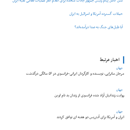
متن کامل پیام رئیس جمهور ایالات متحده برای اعلام آغاز عملیات نظامی علیه ایران
حملات گسترده آمریکا و اسرائیل به ایران
آیا طبل‌های جنگ به صدا درآمده‌اند؟
اخبار مرتبط
جهان
مرجان ساتراپی، نویسنده و کارگردان ایرانی-فرانسوی در ۵۶ سالگی درگذشت
جهان
روایت زندانیان آزاد شده فرانسوی از زندان ‌بد نام اوین
جهان
ایران و آمریکا برای آتش‌بس دو هفته‌ ای توافق کردند