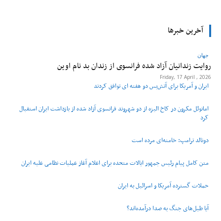
آخرین خبرها
جهان
روایت زندانیان آزاد شده فرانسوی از زندان ‌بد نام اوین
Friday, 17 April , 2026
ایران و آمریکا برای آتش‌بس دو هفته‌ ای توافق کردند
امانوئل مکرون در کاخ الیزه از دو شهروند فرانسوی آزاد شده از بازداشت ایران استقبال
کرد
دونالد ترامپ: خامنه‌ای مرده است
متن کامل پیام رئیس جمهور ایالات متحده برای اعلام آغاز عملیات نظامی علیه ایران
حملات گسترده آمریکا و اسرائیل به ایران
آیا طبل‌های جنگ به صدا درآمده‌اند؟