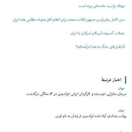
دونالد ترامپ: خامنه‌ای مرده است
متن کامل پیام رئیس جمهور ایالات متحده برای اعلام آغاز عملیات نظامی علیه ایران
حملات گسترده آمریکا و اسرائیل به ایران
آیا طبل‌های جنگ به صدا درآمده‌اند؟
اخبار مرتبط
جهان
مرجان ساتراپی، نویسنده و کارگردان ایرانی-فرانسوی در ۵۶ سالگی درگذشت
جهان
روایت زندانیان آزاد شده فرانسوی از زندان ‌بد نام اوین