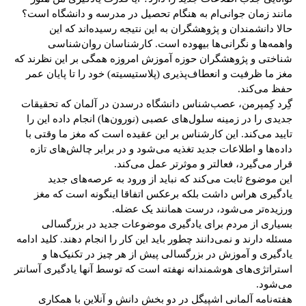
مانند زمان جوانی‌ام به هنگام تحصیل در مدرسه و دانشگاه است؟
حالا دانشمندان و پژوهشگران به این نتیجه رسیده‌اند که این
واهمه‌ها و نگرانی‌ها بیهوده است. کارشناسان روان‌شناسی
شناختی و پژوهشگران حوزه آموزش امروزه همگی بر این نظرند که
مغز ما ظرفیت و انعطاف‌پذیری (پلاستیسیته) خود را تا پایان عمر
حفظ می‌کند.
گِرد کِمپرمن، عصب‌شناس دانشگاه درسدن در آلمان که تحقیقات
جدیدی را در زمینه سلول‌های عصبی (نورون‌‌ها) انجام داده این را
تایید می‌کند. این کارشناس بر این عقیده است که مغز ما وقتی با
داده‌ها و اطلاعات جدید تغذیه می‌شود و در برابر چالش‌های تازه
قرار می‌گیرد، فعالتر و موثرتر عمل می‌کند.
این موضوع ثابت می‌کند که نباید از ورود به عرصه‌های جدید
یادگیری هراس داشت بلکه برعکس اتفاقا اینگونه است که مغز
ورزیده‌تر می‌شود، درست همانند یک عضله.
بسیاری از مردم برای یادگیری موضوعات جدید در بزرگسالی
مسئله دارند و نمی‌دانند چطور باید این کار را انجام دهند. کلید ادامه
یادگیری و آموزش در بزرگسالی پیش از هر چیز در تکنیک‌ها و
استراتژی‌های هوشمندانه نهفته است که توسط آنها یادگیری آسانتر
می‌شود.
هفته‌نامه آلمانی اشپیگل در دو بخش دانش و آنلاین با همکاری