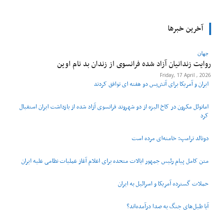
آخرین خبرها
جهان
روایت زندانیان آزاد شده فرانسوی از زندان ‌بد نام اوین
Friday, 17 April , 2026
ایران و آمریکا برای آتش‌بس دو هفته‌ ای توافق کردند
امانوئل مکرون در کاخ الیزه از دو شهروند فرانسوی آزاد شده از بازداشت ایران استقبال
کرد
دونالد ترامپ: خامنه‌ای مرده است
متن کامل پیام رئیس جمهور ایالات متحده برای اعلام آغاز عملیات نظامی علیه ایران
حملات گسترده آمریکا و اسرائیل به ایران
آیا طبل‌های جنگ به صدا درآمده‌اند؟