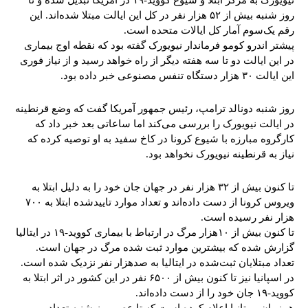
نیویورک به مرکز ابتلا و شیوع کووید-۱۹ در آمریکا تبدیل شده و تا
روز شنبه بیش از ۵۲ هزار نفر در کل این ایالت مبتلا شده‌اند. این
رقم یک‌سوم آمار کل ایالات متحده است.
پیشتر اندرو کومو فرماندار نیویورک گفته بود که نقطه اوج بیماری
در این ایالت دو تا سه هفته دیگر از راه خواهد رسید و از نیاز فوری
این ایالت ۳۰ هزار دستگاه تنفس مصنوعی خبر داده بود.
روز شنبه دونالد ترامپ، رئیس جمهور آمریکا گفت که وضع قرنطینه
در ایالت نیویورک را بررسی می‌کند اما ساعاتی بعد خبر داد که
کارگروه مبارزه با شیوع کرونا در کاخ سفید به او توصیه کرده که
نیاز به قرنطینه نیویورک نخواهد بود.
تا کنون بیش از ۳۲ هزار نفر در جهان جان خود را به دلیل ابتلا به
ویروس کرونا از دست داده‌اند و تعداد موارد تاییدشده ابتلا به ۷۰۰
هزار نفر رسیده است.
تا کنون بیش از ۱۰هزار مرگ در ارتباط با بیماری کووید-۱۹ در ایتالیا
گزارش شده که بیشترین موارد ثبت شده مرگ در جهان است.
تعداد مبتلایان ثبت‌شده در ایتالیا به صدهزار نفر نزدیک شده است.
در اسپانیا نیز تا کنون بیش از ۶۵۰۰ نفر در این کشور در اثر ابتلا به
کووید-۱۹ جان خود را از دست داده‌اند.