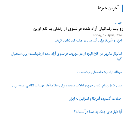
آخرین خبرها
جهان
روایت زندانیان آزاد شده فرانسوی از زندان ‌بد نام اوین
Friday, 17 April , 2026
ایران و آمریکا برای آتش‌بس دو هفته‌ ای توافق کردند
امانوئل مکرون در کاخ الیزه از دو شهروند فرانسوی آزاد شده از بازداشت ایران استقبال
کرد
دونالد ترامپ: خامنه‌ای مرده است
متن کامل پیام رئیس جمهور ایالات متحده برای اعلام آغاز عملیات نظامی علیه ایران
حملات گسترده آمریکا و اسرائیل به ایران
آیا طبل‌های جنگ به صدا درآمده‌اند؟