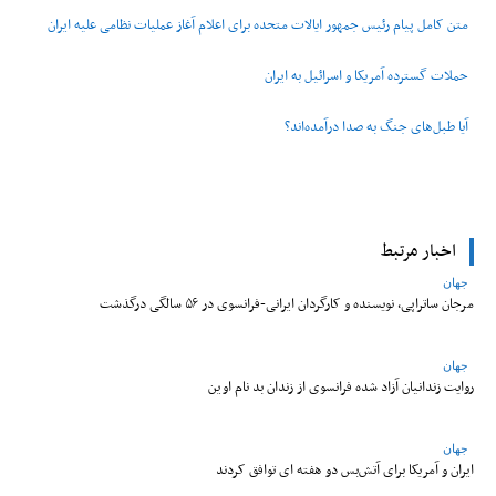
متن کامل پیام رئیس جمهور ایالات متحده برای اعلام آغاز عملیات نظامی علیه ایران
حملات گسترده آمریکا و اسرائیل به ایران
آیا طبل‌های جنگ به صدا درآمده‌اند؟
اخبار مرتبط
جهان
مرجان ساتراپی، نویسنده و کارگردان ایرانی-فرانسوی در ۵۶ سالگی درگذشت
جهان
روایت زندانیان آزاد شده فرانسوی از زندان ‌بد نام اوین
جهان
ایران و آمریکا برای آتش‌بس دو هفته‌ ای توافق کردند