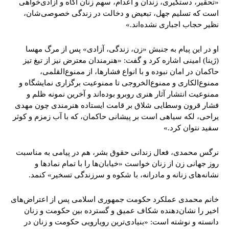
«تحقیر، دستگیری، زندان و اعدام، سهم زنان آگاه و آزادی‌خواهی
است که تسلیم جهل، تبعیض و دخالت در زندگی خصوصی‌شان،
نظیر حجاب اجباری نشده‌اند.»
او در این پیام به جنبش «زن، زندگی، آزادی» پس از مرگ مهسا
(ژینا) امینی اشاره کرد و گفت: «هنرمندان معترض نيز از تيغ تيز
حاكمان در امان نبوده و با انواع فشارها، از ممنوع‌القلمى،
ممنوع‌الكارى و ممنوع‌الخروجى تا ممنوعيت برگزارى نمايشگاه و
ممنوعيت انتشار آثار هنرى روبرو بوده‌اند و آخرين نمونه‌ ظلم و
فشار قرون وسطايى شلاق بر قامت ايستاده هنرمندى چون مهدى
يراحى، لکه سياهى است بر پيشانى حاكمان، كه با آب زمزم و كوثر
سفيد نتوان کرد.»
نرگس محمدی، فعال زندانی حقوق بشر، هم در پیامی به مناسبت
روز جهانی زن از زنان خواست «خیابان‌ها را با تمام نمادها و
نشانه‌های زنانه و مادرانه‌، با شکوه و سرزندگی تسخیر» کنمد.
خانم محمدی عملکرد حکومت جمهوری اسلامی پس از اعتراض‌های
اخیر را نشان‌دهنده شکاف عمیق و گسترده بین حکومت و زنان
دانسته و نوشته است: «بنیادی‌ترین رویارویی حکومت و زنان در