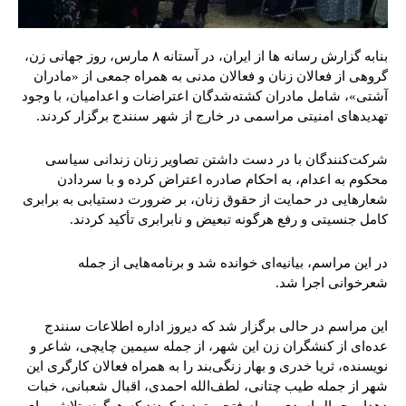
بنابه گزارش رسانه ها از ایران، در آستانه ۸ مارس، روز جهانی زن،‌
گروهی از فعالان زنان و فعالان مدنی به همراه جمعی از «مادران
آشتی»، شامل مادران کشته‌شدگان اعتراضات و اعدامیان، با وجود
تهدیدهای امنیتی مراسمی در خارج از شهر سنندج برگزار کردند.
شرکت‌کنندگان با در دست داشتن تصاویر زنان زندانی سیاسی
محکوم به اعدام، به احکام صادره اعتراض کرده و با سردادن
شعارهایی در حمایت از حقوق زنان، بر ضرورت دستیابی به برابری
کامل جنسیتی و رفع هرگونه تبعیض و نابرابری تأکید کردند.
در این مراسم، بیانیه‌ای خوانده شد و برنامه‌هایی از جمله
شعرخوانی اجرا شد.
این مراسم در حالی برگزار شد که دیروز اداره اطلاعات سنندج
عده‌ای از کنشگران زن این شهر، از جمله سيمين چايچى، شاعر و
نويسنده، ثريا خدرى و بهار زنگى‌بند را به همراه فعالان کارگری این
شهر از جمله طیب چتانی، لطف‌الله احمدی، اقبال شعبانی، خبات
دهدار، جمال اسدی و پیام فتحی تهديد كردند كه هرگونه تلاش برای