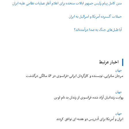
متن کامل پیام رئیس جمهور ایالات متحده برای اعلام آغاز عملیات نظامی علیه ایران
حملات گسترده آمریکا و اسرائیل به ایران
آیا طبل‌های جنگ به صدا درآمده‌اند؟
اخبار مرتبط
جهان
مرجان ساتراپی، نویسنده و کارگردان ایرانی-فرانسوی در ۵۶ سالگی درگذشت
جهان
روایت زندانیان آزاد شده فرانسوی از زندان ‌بد نام اوین
جهان
ایران و آمریکا برای آتش‌بس دو هفته‌ ای توافق کردند