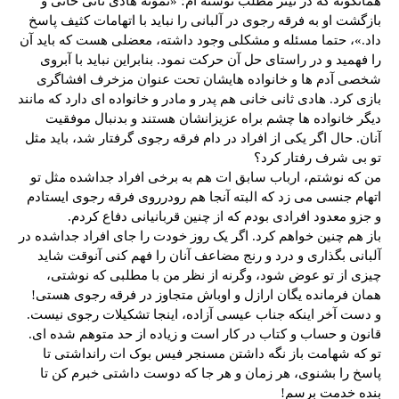
همانگونه که در تیتر مطلب نوشته ام؛ «نمونه هادی ثانی خانی و
بازگشت او به فرقه رجوی در آلبانی را نباید با اتهامات کثیف پاسخ
داد.»، حتما مسئله و مشکلی وجود داشته، معضلی هست که باید آن
را فهمید و در راستای حل آن حرکت نمود. بنابراین نباید با آبروی
شخصی آدم ها و خانواده هایشان تحت عنوان مزخرف افشاگری
بازی کرد. هادی ثانی خانی هم پدر و مادر و خانواده ای دارد که مانند
دیگر خانواده ها چشم براه عزیزانشان هستند و بدنبال موفقیت
آنان. حال اگر یکی از افراد در دام فرقه رجوی گرفتار شد، باید مثل
تو بی شرف رفتار کرد؟
من که نوشتم، ارباب سابق ات هم به برخی افراد جداشده مثل تو
اتهام جنسی می زد که البته آنجا هم رودرروی فرقه رجوی ایستادم
و جزو معدود افرادی بودم که از چنین قربانیانی دفاع کردم.
باز هم چنین خواهم کرد. اگر یک روز خودت را جای افراد جداشده در
آلبانی بگذاری و درد و رنج مضاعف آنان را فهم کنی آنوقت شاید
چیزی از تو عوض شود، وگرنه از نظر من با مطلبی که نوشتی،
همان فرمانده یگان ارازل و اوباش متجاوز در فرقه رجوی هستی!
و دست آخر اینکه جناب عیسی آزاده، اینجا تشکیلات رجوی نیست.
قانون و حساب و کتاب در کار است و زیاده از حد متوهم شده ای.
تو که شهامت باز نگه داشتن مسنجر فیس بوک ات رانداشتی تا
پاسخ را بشنوی، هر زمان و هر جا که دوست داشتی خبرم کن تا
بنده خدمت برسم!