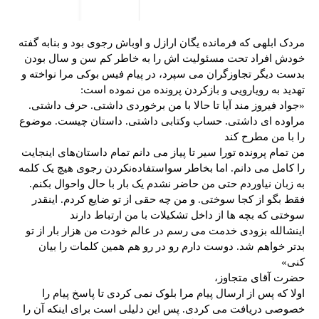
مردک ابلهی که فرمانده یگان ارازل و اوباش رجوی بود و بنابه گفته
خودش افراد تحت مسئولیت اش را به خاطر کم سن و سال بودن
بدست دیگر تجاوزگران می سپرد، در پیام فیس بوکی مرا نواخته و
تهدید به رویارویی و بازکردن پرونده من نموده است:
«جواد فیروز مند آیا تا حالا با من برخوردی داشتی. حرف داشتی.
مراوده ای داشتی. حساب و‌کتابی داشتی. داستان چیست. موضوع
را با من مطرح کند
من تمام پرونده تورا سیر تا پیاز می دانم تمام داستان‌های اینجایت
را کامل می دانم. اما بخاطر سو‌استفاده‌نکردن رجوی هیچ یک کلمه
به زبان نیاوردم حتی من حاضر نشدم یک بار با حال ‌واحوال بکنم.
فقط بگو از کجا سوختی. و من چه حقی از تو ضایع کردم. اینقدر
سوختی که بچه ها از داخل تشکیلات با من ارتباط دارند
اینشالله بزودی خدمت می رسم در عالم خودت من هزار بار از تو
بدتر خواهم شد. دوست دارم رو در رو هم همین کلمات را بیان
کنی»
حضرت آقای متجاوز،
اولا که پس از ارسال پیام مرا بلوک نمی کردی تا پاسخ پیام را
خصوصی دریافت می کردی. پس این دلیلی است برای اینکه آن را