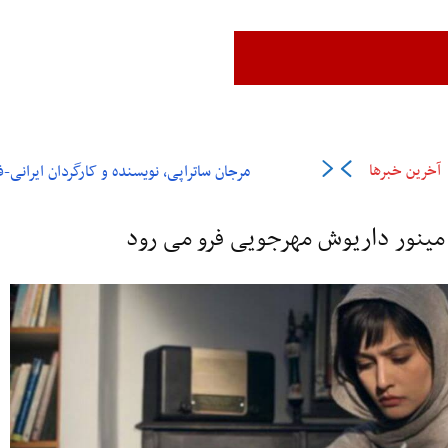
زن،زندگی،آزادی
ایران
جهان
فرهنگ و هنر
اقتصاد
ورزش
عل
آخرین خبرها
مرجان ساتراپی، نویسنده و کارگردان ایرانی-فرانسوی در ۶
 مینور داریوش مهرجویی فرو می رود