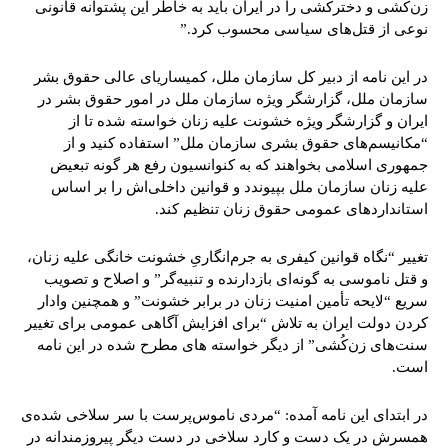
زن‌کُشی و دخترکُشی را در ایران باید به خاطر این پشتوانه قانونی
نوعی از قتل‌های سیاسی محسوب کرد.”
در این نامه از دبیر کل سازمان ملل، کمیساریای عالی حقوق بشر
سازمان ملل، گزارشگر ویژه سازمان ملل در امور حقوق بشر در
ایران و گزارشگر ویژه خشونت علیه زنان خواسته شده تا از
“مکانیسم‌های حقوق بشری سازمان ملل” استفاده کنید و از
جمهوری اسلامی بخواهند که به کنوانسیون رفع هر گونه تبعیض
علیه زنان سازمان ملل بپیوندد و قوانین داخلی‌اش را بر اساس
استانداردهای عمومی حقوق زنان تنظیم کند.
تغییر “نگاه قوانین کیفری به جرم‌انگاریِ خشونت خانگی علیه زنان،
و قتل ناموسی به گونه‌ای باز‌دارنده و تنبیه‌گر” و اصلاح و تصویب
سریع‌ “ﻻﯾﺤﻪ ﺗﺄﻣﯿﻦ اﻣﻨﯿﺖ زﻧﺎن در ﺑﺮاﺑﺮ ﺧﺸﻮﻧﺖ” و همچنین وادار
کردن دولت ایران به تلاش “برای افزایش آگاهی عمومی برای تغییر
سنت‌های زن‌کُشی” از دیگر خواسته های مطرح شده در این نامه
است.
در ابتدای این نامه آمده: “مردی ناموس‌پرست با سر سلاخی شده‌ی
همسرش در یک دست و کارد سلاخی در دست دیگر پیروزمندانه در