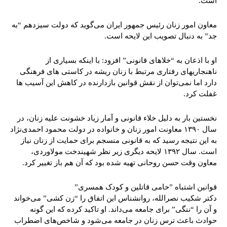
است.”
معاون امور زنان رئیس جمهور ایران می‌گوید که دولت سیزدهم “به
جد” به دنبال تصویب این لایحه است.
او با اذعان به “خلاهای قانونی” افزود: با اینکه بسیاری از
ناهنجاریهای رفتاری مرتبط با زنان ریشه در کاستی های فرهنگی
دارد اما نمی‌توان از نقش قوانین بازدارنده در کاهش این آسیب ها
غفلت کرد.
نخستین بار به دلیل خلاء قانونی و آمار زیاد خشونت علیه زنان، در
سال ۱۳۹۰ معاونت امور زنان و خانواده در دولت محمود احمدی‌نژاد
به این نتیجه رسید که به قانونی منسجم برای حمایت از زنان نیاز
است. سال ۱۳۹۲ لایحه دیگری زیر نظر شهیندخت مولاوردی،
معاون وقت حسن روحانی تهیه شده بود که آن هم باز تغییر کرد.
قوانین اشتباه ”حامی قاتلین و کودک همسری”
دکتر شکیب نصرالله، روانشناس این اتفاق را “زن کشی” می‌خواند
و آن را “ننگی” برای جامعه می‌داند. او تاکید کرده که این گونه
حوادث باعث ترس زنان در جامعه می‌شود و شاخص‌های اضطراب