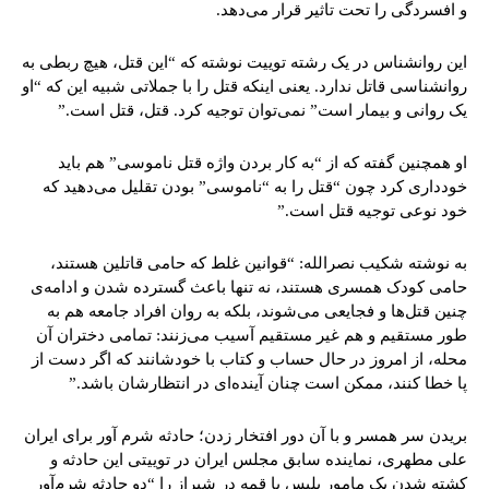
و افسردگی را تحت تاثیر قرار می‌دهد.
این روانشناس در یک رشته توییت نوشته که “این قتل، هیچ ربطی به
روانشناسی قاتل ندارد. یعنی اینکه قتل را با جملاتی شبیه این که “او
یک روانی و بیمار است” نمی‌توان توجیه کرد‌. قتل، قتل است.”
او همچنین گفته که از “به کار بردن واژه قتل ناموسی” هم باید
خودداری کرد چون “قتل را به “ناموسی” بودن تقلیل می‌دهید که
خود نوعی توجیه قتل است.”
به نوشته شکیب نصرالله: “قوانین غلط که حامی قاتلین هستند،
حامی کودک همسری هستند، نه تنها باعث گسترده شدن و ادامه‌ی
چنین قتل‌ها و فجایعی می‌شوند، بلکه به روان افراد جامعه هم به
طور مستقیم و هم غیر مستقیم آسیب می‌زنند: تمامی دختران آن
محله، از امروز در حال حساب و کتاب با خودشانند که اگر دست از
پا خطا کنند، ممکن است چنان آینده‌ای در انتظارشان باشد.”
بریدن سر همسر و با آن دور افتخار زدن؛ حادثه شرم آور برای ایران
علی مطهری، نماینده سابق مجلس ایران در توییتی این حادثه و
کشته شدن یک مامور پلیس با قمه در شیراز را “دو حادثه شرم‌آور