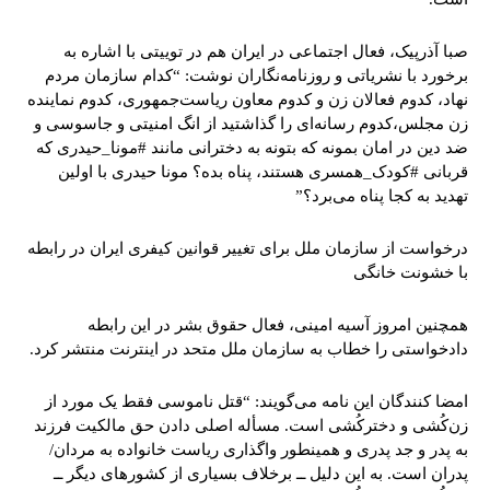
صبا آذرپیک، فعال اجتماعی در ایران هم در توییتی با اشاره به
برخورد با نشریاتی و روزنامه‌نگاران نوشت: “کدام سازمان مردم
نهاد، کدوم فعالان زن و کدوم معاون ریاست‌جمهوری، کدوم نماینده
زن مجلس،کدوم رسانه‌ای را گذاشتید از انگ امنیتی و جاسوسی و
ضد دین در امان بمونه که بتونه به دخترانی مانند #مونا_حیدری که
قربانی #کودک_همسری هستند، پناه بده؟ مونا حیدری با اولین
تهدید به کجا پناه می‌برد؟”
درخواست از سازمان ملل برای تغییر قوانین کیفری ایران در رابطه
با خشونت خانگی
همچنین امروز آسیه امینی، فعال حقوق بشر در این رابطه
دادخواستی را خطاب به سازمان ملل متحد در اینترنت منتشر کرد.
امضا کنندگان این نامه می‌گویند: “قتل ناموسی فقط یک مورد از
زن‌کُشی و دخترکُشی است. مسأله اصلی دادن حق مالکیت فرزند
به پدر و جد پدری و همینطور واگذاری ریاست خانواده به مردان/
پدران است. به این دلیل ــ برخلاف بسیاری از کشورهای دیگر ــ