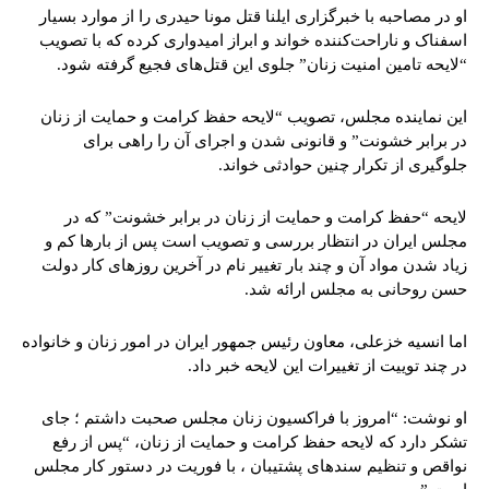
او در مصاحبه با خبرگزاری ایلنا قتل مونا حیدری را از موارد بسیار
اسفناک و ناراحت‌کننده خواند و ابراز امیدواری کرده که با تصویب
“لایحه تامین امنیت زنان” جلوی این قتل‌های فجیع گرفته شود.
این نماینده مجلس، تصویب “لایحه حفظ کرامت و حمایت از زنان
در برابر خشونت” و قانونی شدن و اجرای آن را راهی برای
جلوگیری از تکرار چنین حوادثی خواند.
لایحه “حفظ کرامت و حمایت از زنان در برابر خشونت” که در
مجلس ایران در انتظار بررسی و تصویب است پس از بارها کم و
زیاد شدن مواد آن و چند بار تغییر نام در آخرین روزهای کار دولت
حسن روحانی به مجلس ارائه شد.
اما انسیه خزعلی، ‏معاون رئیس جمهور ایران در امور زنان و خانواده
در چند توییت از تغییرات این لایحه خبر داد.
او نوشت: “امروز با فراکسیون زنان مجلس صحبت داشتم ؛ جای
تشکر دارد که لایحه حفظ کرامت و حمایت از زنان، “پس از رفع
نواقص و تنظیم سندهای پشتیبان ، با فوریت در دستور کار مجلس