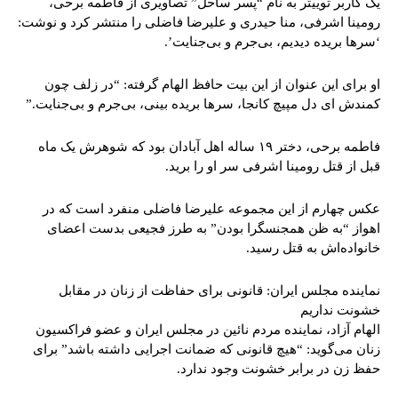
یک کاربر توییتر به نام “پسر ساحل” تصاویری از فاطمه برحی،
رومینا اشرفی، منا حیدری و علیرضا فاضلی را منتشر کرد و نوشت:
‘سرها بریده دیدیم، بی‌جرم و بی‌جنایت’.
او برای این عنوان از این بیت حافظ الهام گرفته: “در زلف چون
کمندش ای دل مپیچ کانجا، سرها بریده بینی، بی‌جرم و بی‌جنایت.”
فاطمه برحی، دختر ۱۹ ساله اهل آبادان بود که شوهرش یک ماه
قبل از قتل رومینا اشرفی سر او را برید.
عکس چهارم از این مجموعه علیرضا فاضلی منفرد است که در
اهواز “به ظن همجنسگرا بودن” به طرز فجیعی بدست اعضای
خانواده‌اش به قتل رسید.
نماینده مجلس ایران: قانونی برای حفاظت از زنان در مقابل
خشونت نداریم
الهام آزاد، نماینده مردم نائین در مجلس ایران و عضو فراکسیون
زنان می‌گوید: “هیچ قانونی که ضمانت اجرایی داشته باشد” برای
حفظ زن در برابر خشونت وجود ندارد.