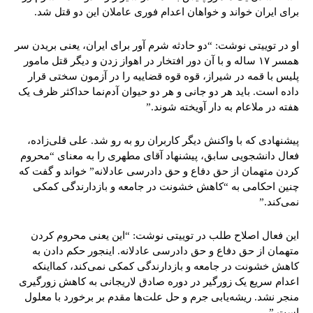
برای ایران خواند و خواهان اعدام فوری عاملان این دو قتل شد.
او در توییتی نوشت: “دو حادثه شرم آور برای ایران، یعنی بریدن سر
همسر ۱۷ ساله و با آن دور افتخار در اهواز زدن و دیگر قتل مامور
پلیس با قمه در شیراز، قوه قوه قضاییه را در آزمون سختی قرار
داده است. باید هر دو جانی و هر دو حیوان آدم‌نما حداکثر ظرف یک
هفته در ملاعام به دار آویخته شوند.”
پیشنهادی که با واکنش دیگر کاربران رو به رو شد. علی قلی‌زاده،
فعال دانشجویی سابق، پیشنهاد آقای مطهری را به معنای “محروم
کردن متهمان از حق دفاع و حق دادرسی عادلانه” خواند و گفت که
چنین احکامی به “کاهش خشونت در جامعه و بازدارندگی کمکی
نمی‌کند.”
این فعال اصلاح طلب در توییتی نوشت: “این یعنی محروم کردن
متهمان از حق دفاع و حق دادرسی عادلانه. اینجور حکم دادن به
کاهش خشونت در جامعه و بازدارندگی کمکی نمی‌کند، کمااینکه
اعدام سریع یک زورگیر در دوره صادق لاریجانی به کاهش زورگیری
منجر نشد. ریشه‌یابی جرم و حل علت‌ها مقدم بر برخورد با معلول
است.”