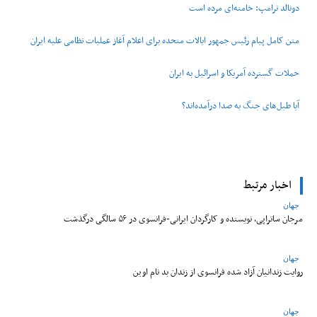
دونالد ترامپ: خامنه‌ای مرده است
متن کامل پیام رئیس جمهور ایالات متحده برای اعلام آغاز عملیات نظامی علیه ایران
حملات گسترده آمریکا و اسرائیل به ایران
آیا طبل‌های جنگ به صدا درآمده‌اند؟
اخبار مرتبط
جهان
مرجان ساتراپی، نویسنده و کارگردان ایرانی-فرانسوی در ۵۶ سالگی درگذشت
جهان
روایت زندانیان آزاد شده فرانسوی از زندان ‌بد نام اوین
جهان