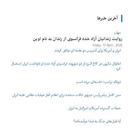
آخرین خبرها
جهان
روایت زندانیان آزاد شده فرانسوی از زندان ‌بد نام اوین
Friday, 17 April , 2026
ایران و آمریکا برای آتش‌بس دو هفته‌ ای توافق کردند
امانوئل مکرون در کاخ الیزه از دو شهروند فرانسوی آزاد شده از بازداشت ایران استقبال
کرد
دونالد ترامپ: خامنه‌ای مرده است
متن کامل پیام رئیس جمهور ایالات متحده برای اعلام آغاز عملیات نظامی علیه ایران
حملات گسترده آمریکا و اسرائیل به ایران
آیا طبل‌های جنگ به صدا درآمده‌اند؟