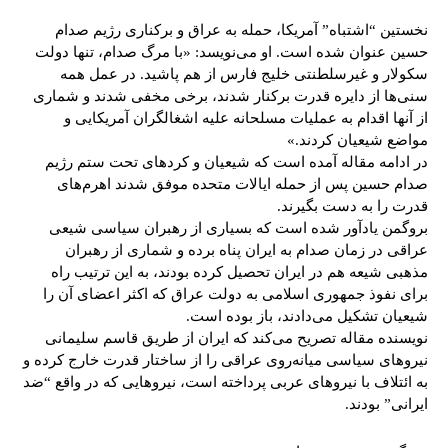
نخستین “اشتباه” آمریکا، حمله به عراق و برکناری رژیم صدام
حسین عنوان شده است. او می‌نویسد: «با مرگ صدام، تنها دولت
سکولار و غیرسلطنتی خلیج فارس از هم پاشید. در عمل همه
سنی‌ها از دایره قدرت برکنار شدند، برخی مخفی شدند و شماری
از آنها اقدام به عملیات مسلحانه علیه اشغالگران آمریکایی و
مواضع شیعیان کردند.»
در ادامه مقاله آمده است که شیعیان و کردهای تحت ستم رژیم
صدام حسین پس از حمله ایالات متحده موفق شدند اهرم‌های
قدرت را به دست بگیرند.
بروگمن یادآور شده است که بسیاری از رهبران سیاسی شیعی
عراقی در زمان صدام به ایران پناه برده و شماری از رهبران
مذهبی شیعه هم در ایران تحصیل کرده بودند، به این ترتیب راه
برای نفوذ جمهوری اسلامی به دولت عراق که اکثر اعضای آن را
شیعیان تشکیل می‌دادند، باز بوده است.
نویسنده مقاله تصریح می‌کند که ایران از طریق قاسم سلیمانی
نیروهای سیاسی میانه‌روی عراقی را از ساختار قدرت خارج کرده و
به ائتلاف با نیروهای عربی پرداخته است، نیروهایی که در واقع “ضد
ایرانی” بودند.