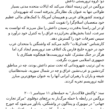
دو: گروه تروریستی داعش
بروگمن در این زمینه انتقاد می‌کند که ایالات متحده مدتی بسیار
طولانی تنها به عنوان یک نظاره‌گر پذیرفته است که شهروندان
ثروتمند کشورهای عربی و هم‌پیمان آمریکا، با کمک‌های مالی عظیم
خود متعصبان اسلام‌گرا را تقویت کنند.
او در این راستا به‌قدرت رسیدن داعش را مثل می‌زند که توانست به
سرعت، ابتدا بخش‌های بحران‌زده عراق را به کنترل خود درآورد و
سپس تصرفات خود را گسترش دهد.
کارشناس “هندلزبلات” تاکید می‌کند که واشنگتن با متحدان عرب
خود در حوزه خلیج فارس یک ائتلاف ضد تروریسم ایجاد کرد اما
هرگز در جنگ مشترک علیه تروریست‌ها هیچگونه همکاری با
جمهوری اسلامی صورت نگرفت.
به این ترتیب شهروندانی که تحت ستم داعش بودند، چه در مناطق
کردنشین و عرب‌نشین عراق و چه در شمال سوریه، شبه‌نظامیان
شیعه و یاران یا رهبران ایرانی آنها را به عنوان موفق‌ترین مبارز
علیه تروریسم تجربه کردند.
سه: “واکنش فلاکت‌بار” به حمله‌های ۱۱ سپتامبر ۲۰۰۱
بروگمن در رابطه با حمله مرگ‌بار به برج‌های دوقلوی “مرکز تجارت
جهانی” در نیویورک و پنتاگون در واشنگتن، یادآور می‌شود که جورج