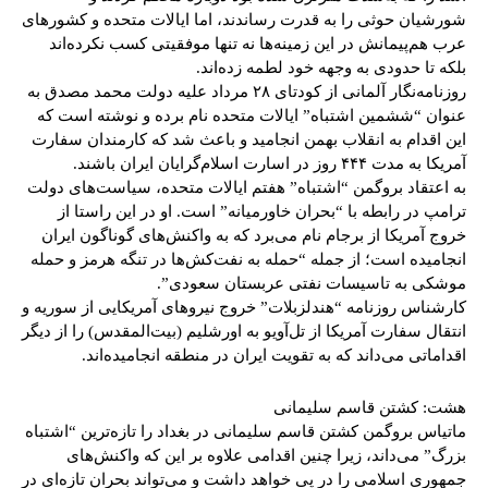
شورشیان حوثی را به قدرت رساندند، اما ایالات متحده و کشورهای
عرب هم‌پیمانش در این زمینه‌ها نه تنها موفقیتی کسب نکرده‌اند
بلکه تا حدودی به وجهه خود لطمه زده‌اند.
روزنامه‌نگار آلمانی از کودتای ۲۸ مرداد علیه دولت محمد مصدق به
عنوان “ششمین اشتباه” ایالات متحده نام برده و نوشته است که
این اقدام به انقلاب بهمن انجامید و باعث شد که کارمندان سفارت
آمریکا به مدت ۴۴۴ روز در اسارت اسلام‌گرایان ایران باشند.
به اعتقاد بروگمن “اشتباه” هفتم ایالات متحده، سیاست‌های دولت
ترامپ در رابطه با “بحران خاورمیانه” است. او در این راستا از
خروج آمریکا از برجام نام می‌برد که به واکنش‌های گوناگون ایران
انجامیده است؛ از جمله “حمله به نفت‌کش‌ها در تنگه هرمز و حمله
موشکی به تاسیسات نفتی عربستان سعودی”.
کارشناس روزنامه “هندلزبلات” خروج نیروهای آمریکایی از سوریه و
انتقال سفارت آمریکا از تل‌آویو به اورشلیم (بیت‌المقدس) را از دیگر
اقداماتی می‌داند که به تقویت ایران در منطقه انجامیده‌اند.
هشت: کشتن قاسم سلیمانی
ماتیاس بروگمن کشتن قاسم سلیمانی در بغداد را تازه‌ترین “اشتباه
بزرگ” می‌داند، زیرا چنین اقدامی علاوه بر این که واکنش‌های
جمهوری اسلامی را در پی خواهد داشت و می‌تواند بحران تازه‌ای در