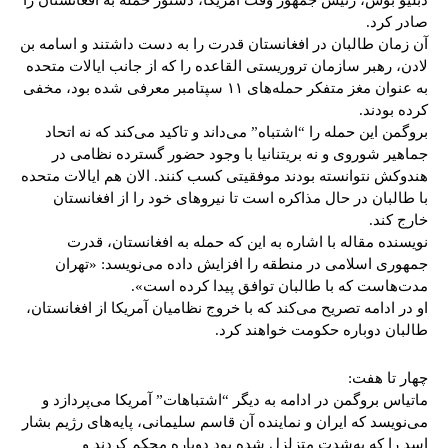
دبلیو بوش، رئیس جمهور وقت آمریکا، دستور حمله به افغانستان را
صادر کرد.
آن زمان طالبان در افغانستان قدرت را به‌ دست داشتند و اسامه بن
لادن، رهبر سازمان تروریستی القاعده را که از جانب ایالات متحده
به عنوان مغز متفکر حمله‌های ۱۱ سپتامبر معرفی شده بود، مخفی
کرده بودند.
بروگمن این حمله را “اشتباه” می‌داند و تاکید می‌کند که نه اتحاد
جماهیر شوروی و نه بریتنانیا با وجود حضور گسترده نظامی در
هندوکش نتوانسته بودند موفقیتی کسب کنند. الان هم ایالات متحده
با طالبان در حال مذاکره است تا نیروهای خود را از افغانستان
خارج کند.
نویسنده مقاله با اشاره به این که حمله به افغانستان، قدرت
جمهوری اسلامی در منطقه را افزایش داده می‌نویسد: «تهران
مدت‌هاست که با طالبان توافق پیدا کرده است».
او در ادامه تصریح می‌کند که با خروج نظامیان آمریکا از افغانستان،
طالبان دوباره حکومت خواهند کرد.
چهار تا هفت:
ماتیاس بروگمن در ادامه به دیگر “اشتباهات” آمریکا می‌پردازد و
می‌نویسد که ایران و نماینده آن قاسم سلیمانی، پایه‌های رژیم بشار
اسد را که به‌شدت متزلزل شده بود دوباره محکم کردند و