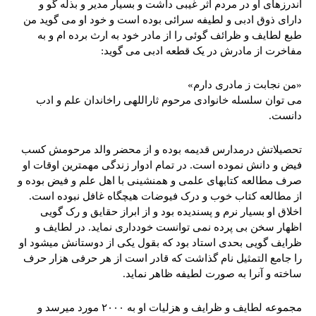
اندرزهای او در مردم اثر غیبی داشت و بسیار مدیر و بذله گو و
دارای ذوق ادبی و لطیفه سرائی بوده است و خود او می گوید من
طبع لطایف و ظرائف گوئی را از مادر خود به ارث برده ام و به
مفاخرت از مادرش در یک قطعه ادبی می گوید:
«من نجابت ز مادری دارم»
می توان سلسله خانوادی مرحوم ثاراللهی راخاندان علم و ادب
دانست.
تحصیلاتش درمدارس قدیمه بوده و از محضر والد مرحومش کسب
فیض و دانش نموده است. در تمام ادوار زندگی مهمترین اوقات او
صرف مطالعه کتابهای علمی و همنشینی با اهل علم و فیض بوده و
از مطالعه کتاب خوب و درک فیوضات هیچگاه غافل نبوده است.
اخلاق او بسیار نرم و پسندیده بود و از ابراز حقایق و رک گویی
اظهار سخن بی پرده نمی توانست خودداری نماید. در لطایف و
ظرایف گویی بحدی استاد بود که بقول یکی از دوستانش میشود او
را جامع التمثیل نام گذاشت که قادر است از هر حرفی هزار حرف
ساخته و آنرا به صورت لطیفه ظاهر نماید.
مجموعه لطایف و ظرایف و هزلیات او به ۲٠٠٠ مورد میرسد و