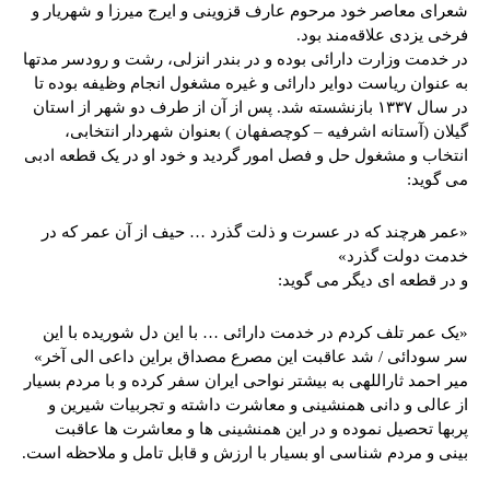
شعرای معاصر خود مرحوم عارف قزوینی و ایرج میرزا و شهریار و
فرخی یزدی علاقه‌مند بود.
در خدمت وزارت دارائی بوده و در بندر انزلی، رشت و رودسر مدتها
به عنوان ریاست دوایر دارائی و غیره مشغول انجام وظیفه بوده تا
در سال ۱۳۳۷ بازنشسته شد. پس از آن از طرف دو شهر از استان
گیلان (آستانه اشرفیه – کوچصفهان ) بعنوان شهردار انتخابی،
انتخاب و مشغول حل و فصل امور گردید و خود او در یک قطعه ادبی
می گوید:
«عمر هرچند که در عسرت و ذلت گذرد … حیف از آن عمر که در
خدمت دولت گذرد»
و در قطعه ای دیگر می گوید:
«یک عمر تلف کردم در خدمت دارائی … با این دل شوریده با این
سر سودائی / شد عاقبت این مصرع مصداق براین داعی الی آخر»
میر احمد ثاراللهی به بیشتر نواحی ایران سفر کرده و با مردم بسیار
از عالی و دانی همنشینی و معاشرت داشته و تجربیات شیرین و
پربها تحصیل نموده و در این همنشینی ها و معاشرت ها عاقبت
بینی و مردم شناسی او بسیار با ارزش و قابل تامل و ملاحظه است.