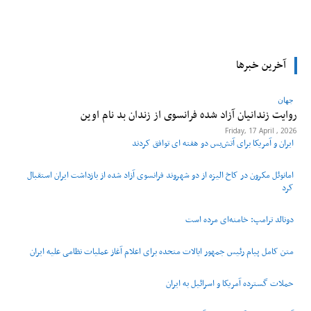
tsApp
Pinterest
X
Facebook
آخرین خبرها
جهان
روایت زندانیان آزاد شده فرانسوی از زندان ‌بد نام اوین
Friday, 17 April , 2026
ایران و آمریکا برای آتش‌بس دو هفته‌ ای توافق کردند
امانوئل مکرون در کاخ الیزه از دو شهروند فرانسوی آزاد شده از بازداشت ایران استقبال
کرد
دونالد ترامپ: خامنه‌ای مرده است
متن کامل پیام رئیس جمهور ایالات متحده برای اعلام آغاز عملیات نظامی علیه ایران
حملات گسترده آمریکا و اسرائیل به ایران