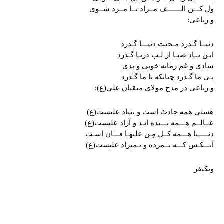
ول کـــن الـــــــف مــراد تــا مــرد شــوی
و رباعی:
دنیــا گـذرد مـحنت دنیـــا گـذرد
ایـن بــاد صبـا از لـب دریـا گـذرد
شادی و غم زمانه خوبی و بدی
بـی ما گـذرد چنانکه با ما گـذرد
و رباعی در مدح مولای متقیان علی(ع):
هستی همه حادث است و بنیاد علیست(ع)
عــالــم هـــمه بـــنده انـد و آزاد علیست(ع)
دنـــــیا هـــمه کــل مِـن علیهـا فـــان اسـت
آنـــکـس کـــه نــمرده و نـمیراد علیست(ع)
ویکیفر