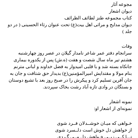
مجوعه آثار
دیوان اشعار
کتاب مجموعه طنز لطائف الظرائف
دیوان مدایح و مراثی اهل بیت(ع) تحت عنوان رثاء الحسینی ( در دو
جلد )
وفات
سرانجام دفتر عمر شاعر نامدار گیلان در عصر روز چهارشنبه
هشتم تیر ماه سال شصت و هفت (ه.ش) پس از یکدوره بیماری
جانکاه بسته شد و با قلبی امیدوار به فضل خداوند و لبانی مترنم
بنام مولا و مقتدایش امیرالمؤمنین(ع) بدیدار حق شتافت و جان به
جان آفرین تسلیم کرد و پیکرش را در صبح روز بعد با تشیع دوستان
و بستگان در وادی تازه آباد رشت بخاک سپردند.
نمونه اشعار
نمونه‌ای از اشعار او:
خـواهی که میـان خوشــدلان فــرد شوی
از خواهش دل خوش است دلــسرد شوی
تـــا کــی زپــی خـواهش دل مــی گـردی