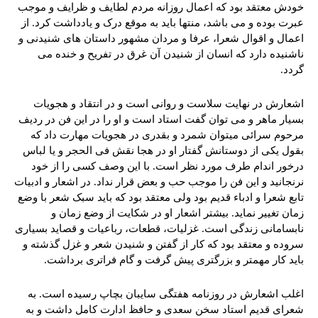
خودش معتقد بود که اعمال روزانه مردم لطایف و ظرایف و موجب
عبرت بوده و می باشد، منتها باید به موقع درک و یادداشت کرد. از
اعمال و اقوال شعرا، عرفا و مردان مشهور داستان های شنیدنی و
ناشنیده دارد که انسان از شنیدن آن غرق در تفریح و خنده می
گردد.
اشعارش در نهایت سلاست و روانی است و در انتقاد و هجویات
بسیار ماهر و می توان گفت استاد است و او را در این فن در ردیف
مرحوم سرائی میتوان شمرد و بقدری در هجویات مهارت داد که
بقول یکی از دوستانش گفتار او در هجا نقش فی الحجر و یا لباس
درخور اندام طرف مورد نظر است. با این وصف کسی را از خود
نرنجانید و این فن را موجب حب و بعض قرار نداد. در اشعار و ادبیات
تابع شعرا و ادباء قدیم بود ولی معتقد بود که باید سبک شعر با وضع
زمان تغییر نماید. بیشتر اشعار او در شکایت از وضع زمان و
نابسامانی زندگی است. غزلیات، قطعات، رباعیات و قصاید بسیاری
سروده و معتقد بود که کار از گفتن و شنیدن شعر و غزل گذشته و
باید کار مهمتر و بزرگتری پیش گرفت و گام فراتری برداشت.
اغلب اشعارش در روزنامه هفتگی سایبان بچاپ رسیده است. به
شعرای قدیم استاد سخن سعدی و حافظ ادارت کامل داشت و به