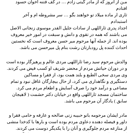
مـن از آنروز که از مادر گیتی زادم … در کف فتنه اخوان حسود
افتادم
ثاری ار ماده میلاد تو خواهند بگو … سر مشروطه ام و آخر
استبدادم
اجداد پدری ثاراللهی از سادات جلیل القدر موسوی زنجانی الاصل
می باشند که همه در تقوی و دانش و سبقت در امور خیر معروف
بوده اند. از جمله آنها مرحوم میر حسن معروف است که نخستین
احداث کننده پل رودبارتان رشت بنام پل میرحسن می باشد.
والدش مرحوم سید رضا ثاراللهی مردی عالم و پرهیزگار بوده است
و در دوران حیاتش مردم از محضر شریف او کسب فیض می کردند.
وی مردی سخی الطبع و بلند همت بود، از فقرا و مساکین
دستگیری و نگاهداری می کرد، از حال بیچارگان غافل نبود و تمام
مصاعی و درآمد خود را صرف آسایش و اطعام مردم می کرد.
ساختمان مسجد ثاراللهی واقع در خیابان دکتر حشمت ( لاهیجان
سابق ) یادگار آن مرحوم می باشد.
مادر ایشان مرحومه بانو حبیبه زنی صالحه و عارفه و حامی فقرا و
داور و فیصله دهنده دعاوی مردم بوده است و بارها با کدخدا منشی
از منازعه مردم جلوگیری و آنان را با یکدیگر دوست می کردند.