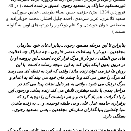
غیرمستقیم ساواک بر مسعود رجوی عمیق تر شده است.
( در 30
فروردین 1354 بیژن جزنی، حسن ضیاء ظریفی، عباس سورکی،
سعید کلانتری، عزیز سرمدی، احمد جلیل افشار، محمد چوپانزاده، و
مصطفی جوان خوشدل و کاظم ذولانوار را در تپه‌های اوین به گلوله
بستند )
بنابراین تا این مرحله مسعود رجوی ـ بنابر ادعای خود سازمان
مجاهدین ـ دو بار با وساطت عنصر خارجی ، چه ساواک چه فعالیت
های بین المللی ، دو بار از مرگ فرار کرده است ـ این پروسه او را
در درون بدون اینکه بیان کند به این نتیجه رسانده است با این
روش ها نیز می توان زنده ماند! وقتی که فرد به نقطه ای می رسد
که مرگ را حس می کند و با چشم های خود می بیند که به اعدام و
مرگ نزدیک می شود ، وقتی به هر دلیل نجات پیدا می کند در
مراحل بعدی با دقت بیشتری تلاش می کند زنده بماند، و رجوی این
را یاد گرفت. هم یاد گرفت و و هم توانست آن را توجیه کرد که
برقراری جامعه عدل علی و بی طبقه توحیدی و … به زنده ماندن
تنها جانشین بنیانگذاران سازمان مجاهدین ـ یعنی مسعود رجوی ـ
بستگی دارد.
جواد فیروزمند: درست است؛ ضمن این که پرویز ثابتی می گوید که