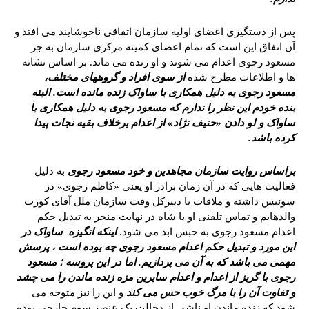
پس از دستگیری اعضای اولیه سازمان اتفاقی ناخوشایند می افتد و
آن اتفاق این است که تمام اعضای کمیته مرکزی سازمان به جز
مسعود رجوی اعدام می شوند و او زنده می ماند. بر اساس نشانه
ها و اطلاعات مطرح شده
از سوی افراد و گروههای مختلف،
مسعود رجوی به دلیل همکاری با ساواک زنده مانده است. البته
بنده خودم این نظر را ندارم که مسعود رجوی به دلیل همکاری با
ساواک و لو دادن «حنیف نژاد» از اعدام برخلاف بقیه نجات پیدا
کرده باشد.
براساس روایت سازمان مجاهدین و خود مسعود رجوی
به دلیل
فعالیت هایی که در آن زمان برادر او یعنی «کاظم رجوی» در
سوئیس داشته و ملاقات با دبیرکل وقت سازمان ملل آقای کورت
والدهایم و تماس تلفنی او با شاه در نهایت منجر به تبدیل حکم
اعدام مسعود رجوی به حبس ابد می شود.
اینکه انگیزه ساواک در
این مورد و تبدیل حکم اعدام مسعود رجوی چه بوده است ، پرسش
مهمی می باشد که به آن می پردازیم. اما در این پروسه ؛ مسعود
رجوی با گریز از اعدام و اعدام سایرین مزه زنده ماندن را می چشد
و تفاوت آن را با مرگ خوب حس می کند
و این را نیز متوجه می
شود که زنده ماندن او ناشی از دخالت یک عنصر سوم خارجی بوده