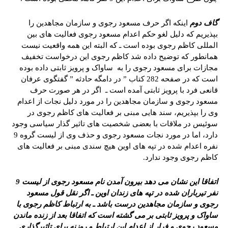
گاف دوم
اینکه اگر حرف مسعود رجوی و سازمان مجاهدین را
بپذیریم که دلیل لغو حکم اعدام مسعود رجوی فعالیت های بین
المللی کاظم رجوی بوده است ـ که البته این همه واقعیت نیست
همانطور که توضیح داده شد کاظم رجوی این درخواست تخفیف
مجازات برای مسعود رجوی را به ساواک و پرویز ثابتی داده بوده
است که در صفحه 282 کتاب ” در دامگه حادثه ” گفتگوی عرفان
قانعی فرد با پرویز ثابتی آمده است ـ اگر در هر صورت حرف
مسعود رجوی و سازمان مجاهدین را در مورد دلیل نجات از اعدام
وی را بپذیریم، سند هایی مبنی بر فعالیت های کاظم رجوی در
سوئیس در ملاقات با بعضی شخصیت های تاثیر گذار سیاسی وجود
دارد، اما در مورد نجات مسعود رجوی و حذف وی از لیست گروه 9
نفره اعدام شده در تپه های اوین هیچ سندی مبنی بر فعالیت های
کاظم رجوی وجود ندارد.
اتفاقا این نشان می دهد بیرون آمدن نام مسعود رجوی از لیست 9
نفر تیرباران شده در تپه های زندان اوین ـ اگر نقل قول مسعود
رجوی و سازمان مجاهدین درست باشد ـ به ارتباط کاظم رجوی با
ساواک و پرویز ثابتی بر می گشته است که اتفاقا بعد از زنده ماندن
مسعود رجوی و فرار از اعدام این ارتباط و روزنه برای تاثیرگذاری