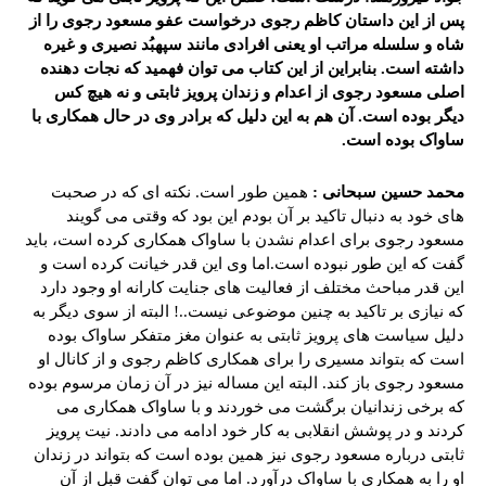
پس از این داستان کاظم رجوی درخواست عفو مسعود رجوی را از
شاه و سلسله مراتب او یعنی افرادی مانند سپهبُد نصیری و غیره
داشته است. بنابراین از این کتاب می توان فهمید که نجات دهنده
اصلی مسعود رجوی از اعدام و زندان پرویز ثابتی و نه هیچ کس
دیگر بوده است. آن هم به این دلیل که برادر وی در حال همکاری با
ساواک بوده است.
محمد حسین سبحانی :
همین طور است. نکته ای که در صحبت
های خود به دنبال تاکید بر آن بودم این بود که وقتی می گویند
مسعود رجوی برای اعدام نشدن با ساواک همکاری کرده است، باید
گفت که این طور نبوده است.اما وی این قدر خیانت کرده است و
این قدر مباحث مختلف از فعالیت های جنایت کارانه او وجود دارد
که نیازی بر تاکید به چنین موضوعی نیست..! البته از سوی دیگر به
دلیل سیاست های پرویز ثابتی به عنوان مغز متفکر ساواک بوده
است که بتواند مسیری را برای همکاری کاظم رجوی و از کانال او
مسعود رجوی باز کند. البته این مساله نیز در آن زمان مرسوم بوده
که برخی زندانیان برگشت می خوردند و با ساواک همکاری می
کردند و در پوشش انقلابی به کار خود ادامه می دادند. نیت پرویز
ثابتی درباره مسعود رجوی نیز همین بوده است که بتواند در زندان
او را به همکاری با ساواک درآورد. اما می توان گفت قبل از آن