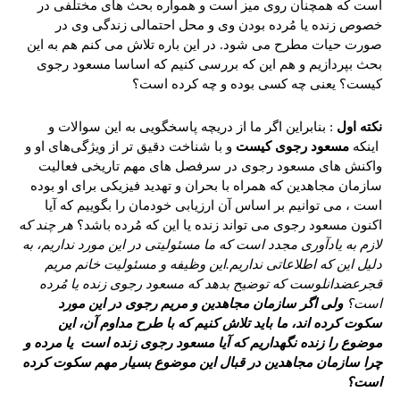
است که همچنان روی میز است و همواره بحث های مختلفی در
خصوص زنده یا مُرده بودن وی و محل احتمالی زندگی وی در
صورت حیات مطرح می شود. در این باره تلاش می کنم هم به این
بحث بپردازیم و هم این که بررسی کنیم که اساسا مسعود رجوی
کیست؟ یعنی چه کسی بوده و چه کرده است؟
نکته اول
: بنابراین اگر ما از دریچه پاسخگویی به این سوالات و
اینکه
مسعود رجوی کیست
و با شناخت دقیق تر از ویژگی‌های او و
واکنش های مسعود رجوی در سرفصل های مهم تاریخی فعالیت
سازمان مجاهدین که همراه با بحران و تهدید فیزیکی برای او بوده
است ، می توانیم بر اساس آن ارزیابی خودمان را بگوییم که آیا
اکنون مسعود رجوی می تواند زنده یا این که مُرده باشد؟
هر چند که
لازم به یادآوری مجدد است که ما مسئولیتی در این مورد نداریم، به
دلیل این که اطلاعاتی نداریم.این وظیفه و مسئولیت خانم مریم
قجر
عضدانلو
ست که توضیح بدهد که مسعود رجوی زنده یا مُرده
است؟
ولی اگر سازمان مجاهدین و مریم رجوی در این مورد
سکوت کرده اند، ما باید تلاش کنیم که با طرح مداوم آن، این
موضوع را زنده نگهداریم که آیا مسعود رجوی زنده است یا مرده و
چرا سازمان مجاهدین در قبال این موضوع بسیار مهم سکوت کرده
است؟