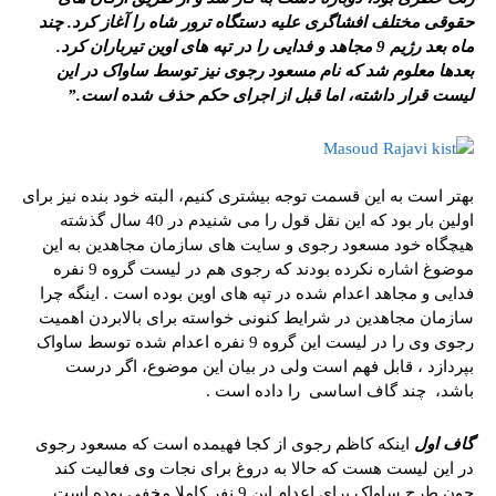
حقوقی مختلف افشاگری علیه دستگاه ترور شاه را آغاز کرد. چند
ماه بعد رژیم 9 مجاهد و فدایی را در تپه های اوین تیرباران کرد.
بعدها معلوم شد که نام مسعود رجوی نیز توسط ساواک در این
لیست قرار داشته، اما قبل از اجرای حکم حذف شده است.”
بهتر است به این قسمت توجه بیشتری کنیم، البته خود بنده نیز برای
اولین بار بود که این نقل قول را می شنیدم در 40 سال گذشته
هیچگاه خود مسعود رجوی و سایت های سازمان مجاهدین به این
موضوغ اشاره نکرده بودند که رجوی هم در لیست گروه 9 نفره
فدایی و مجاهد اعدام شده در تپه های اوین بوده است . اینگه چرا
سازمان مجاهدین در شرایط کنونی خواسته برای بالابردن اهمیت
رجوی وی را در لیست این گروه 9 نفره اعدام شده توسط ساواک
بپردازد ، قابل فهم است ولی در بیان این موضوع، اگر درست
باشد، چند گاف اساسی را داده است .
گاف اول
اینکه کاظم رجوی از کجا فهیمده است که مسعود رجوی
در این لیست هست که حالا به دروغ برای نجات وی فعالیت کند
چون طرح ساواک برای اعدام این 9 نفر کاملا مخفی بوده است .