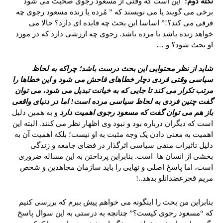
نکته دوم:
این است که وقتی از مسعود رجوی صحبت می شود
برخی می گویند یا می نویسند که ” مُرده یا زنده مسعود رجوی چه
فرقی می کند؟!” اساسا این بحث چه فایده ای دارد؟ حالا می
خواهد زنده باشد یا مرده باشد. رجوی چه ارزشی دارد که در مورد
او بحث شود؟ و …
شاید از نظر محتوایی این بحث درست باشد؛ چراکه به لحاظ
سیاسی وقتی فردی دچار خطاهای فاحش می شود و این خطاها را
مرتب تکرار می کند تا جایی که به خیانت تبدیل می شود، می توان
گفت چنین فردی به لحاظ سیاسی مرده است! اما در دنیای واقعی
باز هم می توان گفت که مسعود رجوی اهمیت دارد
و به همین دلیل
است که دیگران درباره بود و نبود وی اظهار نظر می کنند. البته این
اهمیت به معنی دادن یک وجه مثبت به او نیست؛ بلکه اهمیت آن به
دلیل تاثیرات منفی سیاسی اثرگذار در فضای جامعه و زندگی
بخشی از انسان ها است. بنابراین پرداختن به این مساله ضروری
است، اما پاسخ اصلی و نهایی را باید سازمان مجاهدین و شخص
مریم قجرعضدانلو بدهد..!
بنابراین من بحث را اینگونه می خواهم پیش ببرم که بررسی کنیم
که “مسعود رجوی کیست؟” چنانچه به درستی به این سوال پاسخ