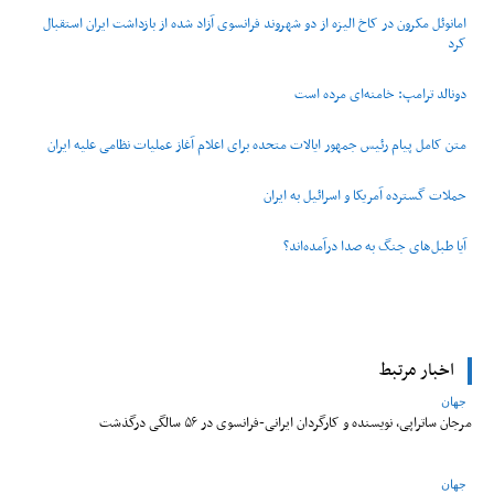
امانوئل مکرون در کاخ الیزه از دو شهروند فرانسوی آزاد شده از بازداشت ایران استقبال
کرد
دونالد ترامپ: خامنه‌ای مرده است
متن کامل پیام رئیس جمهور ایالات متحده برای اعلام آغاز عملیات نظامی علیه ایران
حملات گسترده آمریکا و اسرائیل به ایران
آیا طبل‌های جنگ به صدا درآمده‌اند؟
اخبار مرتبط
جهان
مرجان ساتراپی، نویسنده و کارگردان ایرانی-فرانسوی در ۵۶ سالگی درگذشت
جهان