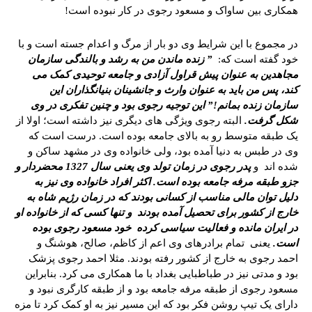
همکاری بین ساواک و مسعود رجوی در کار نبوده است!
در مجموع با این شرایط وی دو بار از مرگ و اعدام جسته است و با
خود گفته است که:
” زنده ماندن من به رشد و بالندگی سازمان
مجاهدین به عنوان پیش قراول آزادی و جامعه توحیدی کمک می
کند، پس من باید به عنوان وارث و جانشینان بنیانگذاران این
سازمان زنده بمانم!” این توجیه رجوی بود و چنین تفکری در وی
شکل گرفت.
البته رجوی ویژگی های دیگری نیز داشته است؛ اولا از
یک طبقه متوسط رو به بالای جامعه بوده است. درست است که
وی در طبس به دنیا آمده بود، ولی خانواده وی در مشهد ساکن و
شده اند و
پدر رجوی در زمان تولد وی یعنی سال 1327 محضردار و
جزو طبقه مرفه جامعه بوده است. اکثر افراد خانواده وی نیز به
دلیل توان مالی مناسب از کسانی بودند که در زمان رژیم شاه به
خارج از کشور برای تحصیل آمده بودند و تنها کسی که از خانواده او
در ایران مانده و فعالیت سیاسی کرده خود مسعود رجوی بوده
است.
یعنی تمام برادرهای وی اعم از کاظم، صالح، هوشنگ و
احمد رجوی به خارج از کشور رفته بودند. مثلا احمد رجوی پزشک
بود و مدتی نیز در طباطبایی بغداد با ما همکاری می کرد. بنابراین
مسعود رجوی از طبقه مرفه جامعه بود و از طبقه کارگری نبود و
دارای یک تیپ روشن فکر بود که این مسیر نیز به او کمک کرد تا مزه