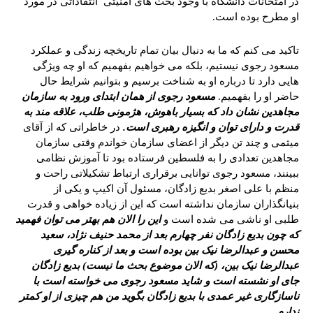
در امتحانات دانشگاه با وجود بحث های امنیتی انتقاداتی در مورد
او مطرح بوده است.
تاکید می کنم که ما به دنبال بیان تمام تاریخچه زندگی و عملکرد
مسعود رجوی نیستیم، بلکه می خواهیم بفهمیم که او چه ویژگی
هایی دارد تا درباره او به شناخت برسیم و بتوانیم شرایط حال
حاضر او را بفهمیم.
مسعود رجوی از همان ابتدای ورود به سازمان
مجاهدین نشان داد که بسیار باهوش، هژمونی طلب، علاقه مند به
قدرت و دارای توان و انگیزه رهبری است.
در خاطراتی که از آقای
میثمی و چند تن دیگر از اعضای سازمان خواندم وقتی سازمان
مجاهدین تعدادی را به فلسطین فرستاده بود تا آموزش نظامی
ببینند، مسعود رجوی توانایی برقراری ارتباط تشکیلاتی راحت و
منظم با علی اصغر بدیع زادگان، مسئول آن اکیپ و یکی از
بنیانگذاران سازمان نداشته است که این از زیاده خواهی و قدرت
طلبی او ناشی می شده است و
این را الان هم بهتر می توان فهمید
که چون بدیع زادگان نفر چهارم بعد از محمد حنیف نژاد، سعید
محسن و عبدالرضا نیک بین بوده است و بعد از کناره گیری
عبدالرضا نیک بین، (که الان موضوع بحث ما نیست) بدیع زادگان
جای او نشسته است و شاید مسعود رجوی می خواسته است با
ناسازگاری غیر عمدی با بدیع زادگان بگوید من هم چیزی از او کمتر
ندارم.