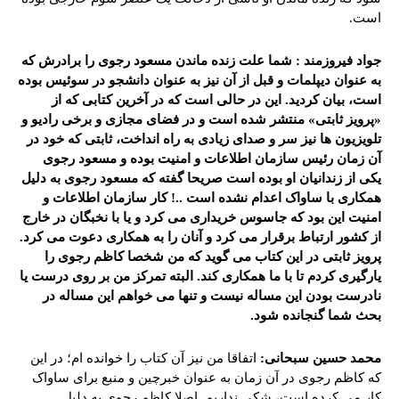
است.
جواد فیروزمند : شما علت زنده ماندن مسعود رجوی را برادرش که
به عنوان دیپلمات و قبل از آن نیز به عنوان دانشجو در سوئیس بوده
است، بیان کردید. این در حالی است که در آخرین کتابی که از
«پرویز ثابتی» منتشر شده است و در فضای مجازی و برخی رادیو و
تلویزیون ها نیز سر و صدای زیادی به راه انداخت، ثابتی که خود در
آن زمان رئیس سازمان اطلاعات و امنیت بوده و مسعود رجوی
یکی از زندانیان او بوده است صریحا گفته که مسعود رجوی به دلیل
همکاری با ساواک اعدام نشده است ..! کار سازمان اطلاعات و
امنیت این بود که جاسوس خریداری می کرد و یا با نخبگان در خارج
از کشور ارتباط برقرار می کرد و آنان را به همکاری دعوت می کرد.
پرویز ثابتی در این کتاب می گوید که من شخصا کاظم رجوی را
یارگیری کردم تا با ما همکاری کند. البته تمرکز من بر روی درست یا
نادرست بودن این مساله نیست و تنها می خواهم این مساله در
بحث شما گنجانده شود.
محمد حسین سبحانی:
اتفاقا من نیز آن کتاب را خوانده ام؛ در این
که کاظم رجوی در آن زمان به عنوان خبرچین و منبع برای ساواک
کار می کرده است، شکی نداریم. اصلا کاظم رجوی به دلیل