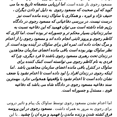
مسعود رجوی باز شده است.
اما ارزیابی منصفانه تاریخ به ما می
گوید که این صحبت که مسعود رجوی به دلیل لو دادن دیگران ،
حنیف نژاد و غیره ، و همکاری با ساواک زنده مانده است نیز
درست نیست. در بررسی دفاعیاتی که مسعود رجوی در دادگاه
رژیم شاه داشته است می توان فهمید که این دفاعیه نسبت به
سایر زندانیان بسیار محکم تر و جسورانه تر بوده است. اما کاری که
کاظم رجوی و پرویز ثابتی انجام داده اند و مسعود رجوی را از اعدام
و مرگ نجات داده اند، ثمره اش برای ساواک در آینده بوده است. از
نظر ساواک بهتر بوده است باقی مانده اعضای سازمان مجاهدین
در زندان تحت رهبری مسعود رجوی باشند تا فرد دیگری، چرا که
فردی به نام کاظم رجوی می توانسته است کمک کننده برای
ساواک در کنترل باقی مانده اعضای سازمان مجاهدین باشد . اما
اینکه رجوی در زندان افراد را لود داده است تا اعدام نشود یا ضعف
نشان داده است تا اعدام نشود با واقعیتها همخوانی ندارد.
مهمترین
سند دفاعیه مسعود رجوی در دادگاه شاه می باشد که دفاعیه
قوی ، مستدل و جسورانه است.
اما اعدام نشدن مسعود رجوی توسط ساواک یک پیام و تاثیر درونی
برای رجوی به مرور به همراه داشت .
مسعود رجوی در این پروسه
فرق کشته شدن و زنده ماندن را فهمید و مزه ان را چشید
. با این