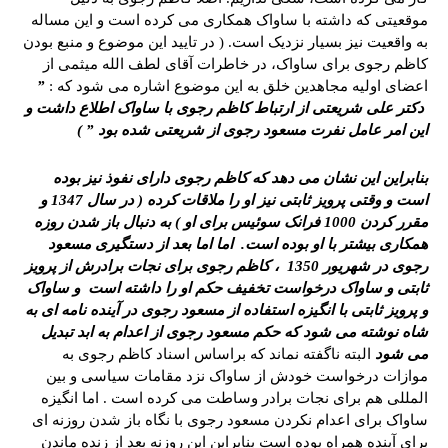
موقعیتی که داشته با ساواک همکاری می کرده است و این مساله
به واقعیت نیز بسیار نزدیک است. ( در تایید این موضوع و منبع بودن
کاظم رجوی برای ساواک، در خاطرات آقای لطف الله میثمی از
اعضای اولیه مجاهدین خلق به این موضوع اشاره می شود که :
”
دکتر علی شریعتی از ارتباط کاظم رجوی با ساواک اطلاع داشت و
این امر عامل نفرت مسعود رجوی از شریعتی شده بود ” )
بنابراین این نشان می دهد که کاظم رجوی دارای نفوذ نیز بوده
است و وقتی پرویز ثابتی نیز او را ملاقات کرده ( در سال 1347 و
مقرر کردن 1000 فرانک سوئیس برای او ) به دنبال باز شدن روزه
همکاری بیشتر با او بوده است. اما اما بعد از دستگیری مسعود
رجوی در شهریور 1350 ، کاظم رجوی برای نجات برادرش از پرویز
ثابتی و ساواک درخواست تخفیف حکم او را داشته است و ساواک
و پرویز ثابتی با انگیزه استفاده از مسعود رجوی در آینده نامه ای به
شاه نوشته می شود که حکم مسعود رجوی از اعدام به ابد تبدیل
می شود
البته ناگفته نماند که براساس اسناد کاظم رجوی به
موازات درخواست خودش از ساواک نزد مقامات سیاسی و بین
المللی هم برای نجات برادر وساطت می کرده است . اما انگیزه
ساواک برای اعدام نکردن مسعود رجوی با نگاه باز شدن روزنه ای
برای آینده همراه بوده است بنابراین این روزنه بعد از زنده ماندن