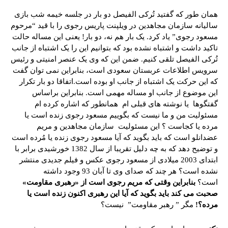
همان طور که گفتید تُرکی الفیصل دو بار در جلسه خیمه شب بازی
سالیانه سازمان مجاهدین در ویلپنت پاریس رجوی را با قید “مرحوم
مسعود رجوی” یاد کرد. یک بار هم نه، دو بار! یعنی این مساله حالت
تاکید داشت و اشتباه نشده بود که بتوانیم این را یک اشتباه از جانب
تُرکی الفیصل تلقی کنیم. ضمن این که وی یک عنصر امنیتی و رئیس
سرویس اطلاعات عربستان سعودی است، بنابراین نمی توان گفت
که این حرکت یک اشتباه از جانب او بوده است.اتفاقا دو بار تکرار
این موضوع از جانب او مساله مهمی است. بنابراین براساس
گفتگوها یا نوشته های قبلی ام همانطور که اشاره کرده ام
مسئولیت من و ما نیست که بگوییم مسعود رجوی زنده است یا
مرده یا کجاست ؟ این مسئولیت سازمان مجاهدین و مریم
عضدانلو است که باید بگوید که آیا مسعود رجوی زنده یا مُرده است
و توضیح دهد که به چه دلیل تقریبا از سال 1382 خورشیدی برابر با
ابتدای 2003 میلادی از مسعود رجوی عکس و فیلم جدیدی منتشر
نشده است؟ هر چند که صدای وی تا آبان 93 وجود داشته
است؟
بنابراین وقتی که مریم رجوی است از «رهبری مقاومت»
صحبت می کند باید بگوید که آیا این رهبری اکنون زنده است یا
مرده؟!
مگر ” رهبر مقاومت” نیست؟