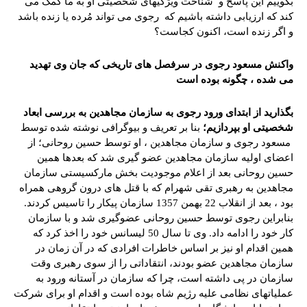
بگوییم این پاسخ و شناخت ویژگیهای شخصیتی او به ما کمک می
کند که ارزیابی داشته باشیم که رجوی می تواند مُرده یا زنده باشد
و اگر زنده است، اکنون کجاست؟
واکنش مسعود رجوی در سرفصل های تاریخی که جان وی تهدید
می شده ، چگونه بوده است
بگذارید از ابتدای ورود رجوی به سازمان مجاهدین به بررسی ابعاد
شخصیتی او بپردازیم؛
بنا بر تعریف و بیوگرافی نوشته شده توسط
مسعود رجوی و سازمان مجاهدین ، او توسط حسین روحانی؛ از
اعضای اولیه سازمان مجاهدین عضو گیری شد که بعدها همین
حسین روحانی بعد از اعلام موجودیت بخش مارکسیستی سازمان
مجاهدین به رهبری تقی شهرام که با قتل های درون گروهی همراه
بود ، بعد از انقلاب 22 بهمن 1357 سازمان پیکار را تاسیس کردند.
بنابراین رجوی توسط حسین روحانی عضوگیری شد و با سازمان
کار خود را ادامه داد. وی تا سال 50 لیسانس خود را اخذ کرد که
همین اقدام او نیز بر اساس خاطرات افرادی که در آن زمان در
سازمان مجاهدین عضو بودند، انتقاداتی را از سوی رهبری وقت
سازمان در پی داشته است، چرا که سازمان در آستانه ورود به
عملیاتهای نظامی علیه رژیم شاه بوده است و اقدام او برای شرکت