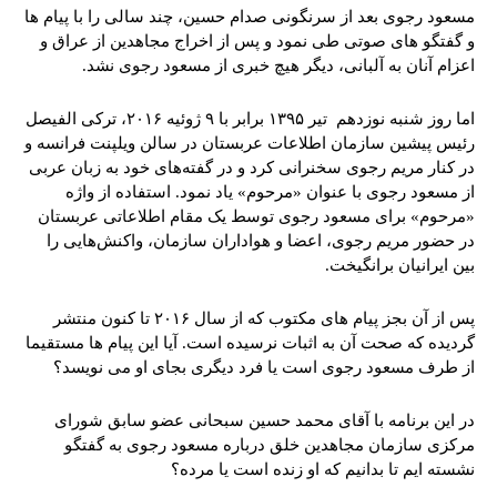
مسعود رجوی بعد از سرنگونی صدام حسین، چند سالی را با پیام ها
و گفتگو های صوتی طی نمود و پس از اخراج مجاهدین از عراق و
اعزام آنان به آلبانی، دیگر هیچ خبری از مسعود رجوی نشد.
اما روز شنبه نوزدهم تیر ۱۳۹۵ برابر با ۹ ژوئیه ۲۰۱۶، ترکی الفیصل
رئیس پیشین سازمان اطلاعات عربستان در سالن ویلپنت فرانسه و
در کنار مریم رجوی سخنرانی کرد و در گفته‌های خود به زبان عربی
از مسعود رجوی با عنوان «مرحوم» یاد نمود. استفاده از واژه
«مرحوم» برای مسعود رجوی توسط یک مقام اطلاعاتی عربستان
در حضور مریم رجوی، اعضا و هواداران سازمان، واکنش‌هایی را
بین ایرانیان برانگیخت.
پس از آن بجز پیام های مکتوب که از سال ۲۰۱۶ تا کنون منتشر
گردیده که صحت آن به اثبات نرسیده است. آیا این پیام ها مستقیما
از طرف مسعود رجوی است یا فرد دیگری بجای او می نویسد؟
در این برنامه با آقای محمد حسین سبحانی عضو سابق شورای
مرکزی سازمان مجاهدین خلق درباره مسعود رجوی به گفتگو
نشسته ایم تا بدانیم که او زنده است یا مرده؟