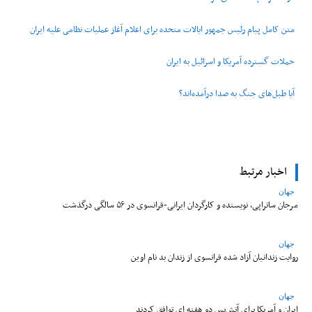
متن کامل پیام رئیس جمهور ایالات متحده برای اعلام آغاز عملیات نظامی علیه ایران
حملات گسترده آمریکا و اسرائیل به ایران
آیا طبل‌های جنگ به صدا درآمده‌اند؟
اخبار مرتبط
جهان
مرجان ساتراپی، نویسنده و کارگردان ایرانی-فرانسوی در ۵۶ سالگی درگذشت
جهان
روایت زندانیان آزاد شده فرانسوی از زندان ‌بد نام اوین
جهان
ایران و آمریکا برای آتش‌بس دو هفته‌ ای توافق کردند