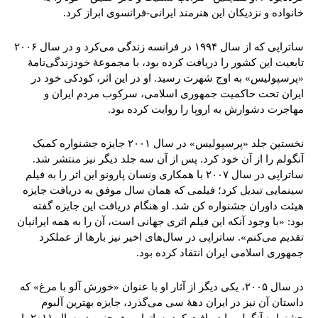
خانواده و نزدیکان این هنرمند ایرانی-فرانسوی ابراز کرد.
ساتراپی که از سال ۱۹۹۴ در فرانسه زندگی می‌کرد و در سال ۲۰۰۶
تابعیت این کشور را دریافت کرده بود، با مجموعۀ خودزندگی‌نامۀ
«پرسپولیس» به اوج شهرت رسید. او در این اثر، کودکی خود در
ایران تحت حاکمیت جمهوری اسلامی، سرکوب مردم ایران و
مهاجرت دشوارش به اروپا را روایت کرده بود.
نخستین جلد «پرسپولیس» در سال ۲۰۰۱ جایزه جشنواره کمیک
آنگولم را از آن خود کرد. پس از آن سه جلد دیگر نیز منتشر شد.
ساتراپی در سال ۲۰۰۷ با همکاری ونسان پارونو این اثر را به فیلم
سینمایی تبدیل کرد؛ فیلمی که همان سال موفق به دریافت جایزه
هیئت داوران جشنواره کن شد. او هنگام دریافت این جایزه گفته
بود: «با وجود آنکه این فیلم اثری جهانی است، آن را به همه ایرانیان
تقدیم می‌کنم». ساتراپی در سال‌های اخیر نیز بارها از عملکرد
جمهوری اسلامی ایران انتقاد کرده بود.
در سال ۲۰۰۵، یکی دیگر از آثار او با عنوان «خورش آلو با مرغ» که
داستان آن نیز در ایران دهۀ سی می‌گذرد، جایزه بهترین آلبوم