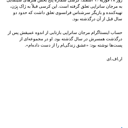
روز ۲٨ فوریه / ٩ اسفند، کرسی شماره پنج بخش هنرهای سینمایی
به مرجان ساتراپی تعلق گرفته است. این کرسی قبلاً به ژاک پِرَن،
تهیه‌کننده و بازیگر سرشناس فرانسوی تعلق داشت که حدود دو
سال قبل از آن درگذشته بود.
حساب اینستاگرام مرجان ساتراپی بازتابی از اندوه عمیقش پس از
درگذشت همسرش در سال گذشته بود. او در مجموعه‌ای از
پست‌ها نوشته بود: «عشق زندگی‌ام را از دست داده‌ام».
ار.اف.ای
tsApp
Pinterest
X
Facebook