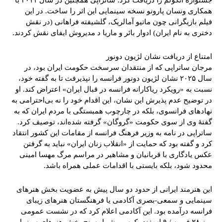
جشنواره آنگولم را دریافت کرد. ساتراپی همچنین در سال ۲۰۱۱ با
همکاری ونسان پارونو نسخه سینمایی این اثر را ساخت. در این
فیلم بازیگرانی چون ماتیو آمالریک، گلشیفته فراهانی (در نقش
دختری به نام ایران) ادوار بائر و ماریا د مدیروش ایفای نقش کردند.
امتناع از دریافت نشان لژیون دونور
مرجان ساتراپی که از منتقدان سرسخت حکومت ایران بود، در
سال ۲۰۲۵ نشان لژیون دونور فرانسه را نپذیرفت تا به گفته خود،
نسبت به «رویکرد ریاکارانه فرانسه در قبال ایران» اعتراض کند. او
در توضیح عدم پذیرش این نشان، این اقدام خود را نه بی‌احترامی به
نهادهای فرانسوی، بلکه در چارچوب همبستگی با مردم ایران که به
گفتۀ وی از سوی حکومت «گروگان» گرفته شده‌اند، توصیف کرد.
ساتراپی در نامه به وزیر فرهنگ فرانسه از مقامات این کشور انتقاد
کرد و گفته بود که حمایت از «انقلاب زنان ایران» نباید به گرفتن
عکس یادگاری با قربانیان و مشاهیر در مراسم مرگ مهسا امینی
محدود شود، بلکه بایستی با اقدامات عملی همراه باشد.
این هنرمند ایرانی از حدود دو سال پیش به عضویت بخش هنرهای
سینمایی و سمعی-بصری آکادمی یا فرهنگستان هنرهای زیبای
فرانسه درآمده بود. این آکادمی اعلام کرد که در نشست عمومی