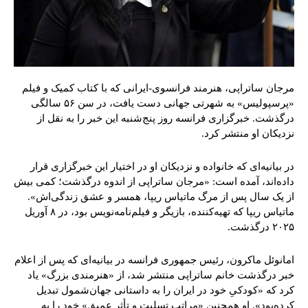
مرجان ساتراپی، هنرمند فرانسوی-ایرانی که با کتاب کمیک و فیلم
«پرسپولیس» به شهرتی جهانی دست یافت، در سن ۵۶ سالگی
درگذشت. خبرگزاری فرانسه روز پنج‌شنبه این خبر را به نقل از
نزدیکان او منتشر کرد.
در بیانیه‌ای که خانواده و نزدیکان او در اختیار این خبرگزاری قرار
داده‌اند، آمده است: «مرجان ساتراپی از اندوه درگذشت؛ کمی بیش
از یک سال پس از مرگ ماتیاس ریپا، همسر و عشق زندگی‌اش».
ماتیاس ریپا که تهیه‌کننده، بازیگر و فیلم‌نامه‌نویس بود، در ۸ آوریل
۲۰۲۵ درگذشت.
امانوئل ماکرون، رئیس جمهوری فرانسه در بیانیه‌ای که پس از اعلام
خبر درگذشت خانم ساتراپی منتشر شد، از «هنرمندی بزرگ» یاد
کرد که «کودکیِ خود در ایران را به داستانی جهان‌شمول تبدیل
کرده‌بود». او همچنین «مراتب تسلیت و تأثر عمیق» خود را به