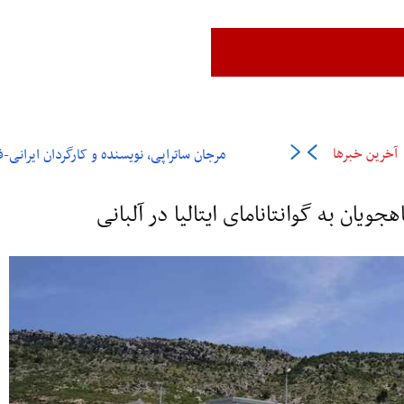
زن،زندگی،آزادی
ایران
جهان
فرهنگ و هنر
اقتصاد
ورزش
عل
آخرین خبرها
مرجان ساتراپی، نویسنده و کارگردان ایرانی-فرانسوی در ۶
هجویان به گوانتانامای ایتالیا در آلبانی