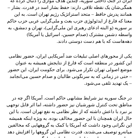
ایران در جنگ داخلی سوریه، چندین هدف موازی را دنبال کرده که
همگی‌شان یک نقطه تلاقی دارند: حفظ بشار اسد در قدرت. بشار –
همانند پدرش حافظ – متحد استراتژیک رژیم تهران است. به این
معنا که فارغ از ایدئولوژی حزب بعث و ملی‌گرایی عربی حزب حاکم
بر سوریه (و البته ادعای رهبری این ملی‌گرایی)، تهران و دمشق، به
واسطه دشمن مشترک (صدام حسین، اسرائیل یا آمریکا)
دهه‌هاست که با هم دست دوستی دادند.
یکی از محورهای اصلی تبلیغات ضد آمریکایی ایران، حضور نظامی
این کشور در منطقه است که فارغ از نتایجش همیشه به عنوان
موضع اصولی تهران تکرار می‌شود. برای حکومت ایران، این حضور
– حتی در زمانی که به سرنگونی طالبان و صدام حسین می‌انجامد
– یک تهدید تلقی می‌شود.
در جنگ سوریه نیز شرایط مشابهی حاکم است. آمریکا اگر چه در
مناطق تحت کنترل شورشیان نیز حضور داشته، اما اثر قابل توجهی
بر نبرد با داعش داشته که از نظر نظامی به نفع تهران است. با این
حال ایران همچنان با این حضور مخالف بوده. به ویژه اینکه همیشه
این نگرانی وجود داشت که آمریکا با کمک به گروههایی که مخالفین
میانه‌رو توصیف می‌شدند، قدرت نظامی این گروهها را افزایش دهد