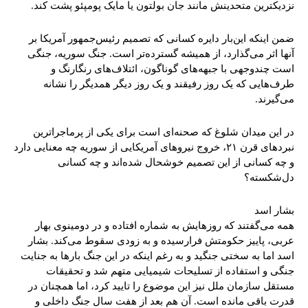
نزدیکترین متحدینش مانند جان بولتون یا مایک پومپئو پشت کند.
ضمن اینکه این‌بار دایره کسانی که تصمیم رئیس‌جمهور آمریکا بر
آنها اثر می‌گذارد، از همیشه گسترده‌تر است. جنگ سوریه، جنگی
است چندوجهی با جبهه‌های گوناگون، ائتلاف‌های رنگارنگ و
طرف‌هایی که یک روز رفیقند و یک روز دیگر همدیگر را نشانه
می‌گیرند.
در این میدان شلوغ که صحنه‌ای است برای یکی از پرماجراترین
نبردهای قرن ۲۱، خروج نیروهای آمریکایی از سوریه چه معنایی دارد
و چه کسانی از این تصمیم خوشحال شده‌اند و چه کسانی
دل‌شکسته؟
بشار اسد
همه می‌گفتند که روزهایش به شماره افتاده و در دومینوی بهار
عربی، پاییز حکومتش فرارسیده و به زودی سقوط می‌کند. بشار
اسد اما به سختی جنگید و به رغم اینکه در این جنگ بارها به جنایت
جنگی و استفاده از تسلیحات شیمیایی متهم شد و تحقیقات
مستقل سازمان ملل نیز این موضوع را تایید کرد، اما همچنان در
قدرت باقی مانده است. آن هم بعد از هفت سال جنگ داخلی و