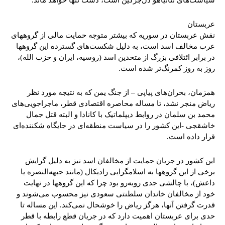
سیاست‌های نتانیاهو دل‌چرکین است، دست تنها خواهد ماند.
عربستان
نقش عربستان در سوریه که بیشتر متوجه حمایت مالی از گروههای
عرب مخالف اسد است، به دلیل شکست‌های گسترده این گروهها
در برابر ائتلافی بزرگ از متحدین اسد (روسیه، ایران و حزب الله)،
روز به روز کمرنگ‌تر شده است.
همزمان، بحران‌های پیاپی – از جنگ یمن که به نتیجه مورد نظر
ریاض منجر نشد، تا مساله محاصره اقتصادی قطر، ماجراجویی‌های
محمد بن سلمان در روابط دیپلماتیک با کانادا و البته قتل جمال
خاشقجی -این کشور را در سیاست منطقه‌ای در جایگاه شکننده‌ای
قرار داده است.
این کشور در جریان حمایت از مخالفان اسد نیز به دلیل گرایش
برخی از این گروهها به اسلامگرایی رادیکال (مانند جبهه‌النصره یا
داعش)، با چالشی جدی روبه‌رو بود چرا که این گروهها در نهایت
خود از مخالفان خاندان سلطنتی سعودی نیز محسوب می‌شوند و
قدرت گرفتن آنها، هرگز ریاض را خوشحال نمی‌کند. این مساله تا
حدی برای عربستان اهمیت دارد که در جریان قطع رابطه با قطر