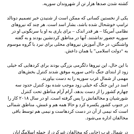
کشته شدن صدها هزار تن از شهروندان سوریه.
یکی از نخستین کسانی که ممکن است از شنیدن خبر تصمیم دونالد
ترامپ خوشحال شده باشد، بشار اسد است. هر چند که نیروهای
نظامی آمریکا – هر قدر اندک – برای یاری به او یا سرنگونی او در
سوریه حضور نداشتند. آنها در مناطق کردنشین بودند و به گفته
واشنگتن، در حال آموزش نیروهای محلی برای نبرد با گروه موسوم
به “دولت اسلامی” یا همان داعش.
با این حال، این نیروها دلگرمی بزرگی بودند برای کردهایی که خیلی
زود از ابتدای جنگ داخی سوریه موفق شدند کنترل بخش‌های
مهمی از شمال غرب سوریه را به دست بیاورند.
اسد در این جنگ که خیلی زود موجب شده بود کنترل حدود سه
چهارم کشور را از دست بدهد، آرام آرام مناطق تحت کنترل
شورشیان و مخالفانش را پس گرفته است. او در سال ۲۰۱۸ کار را
در جنوب کشور یکسره کرد و حالا همه هم و غمش، مناطق شمالی
است که نیمی از آن در دست کردهاست و نیمی هم توسط باقی
مخالفان اداره می‌شود.
در شمال غرب (جایی که مخالفان غیرکرد، از جمله اسلامگرایان