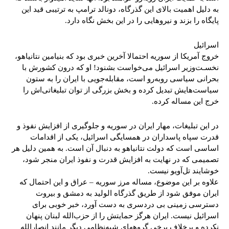
به دلیل اهمیت بالای این گذرگاه، دونالد ترامپ به ترتیبی قید این
پایگاه را بزند و نیروهایی را در این بخش نگاه دارد.
اسرائیل
خروج آمریکا از سوریه احتمالا آخرین خبری بود که بنیامین نتانیاهو،
نخسـت‌وزیر اسرائیل می‌خواست بشنود! او که درون کشورش با
بحرانی سیاسی روبه‌رو است، مقابله‌جویی با ایران را به ستون
سیاست‌هایش تبدیل کرده و بخش بزرگی از توان تبلیغاتی‌اش را
خرج این مساله کرده.
در این تبلیغات، مهار ایران در سوریه و جلوگیری از افزایش نفوذ و
قدرت سپاه پاسداران در همسایگی اسرائیل، یکی از اقدامات
اساسی است که دولت نتانیاهو به دنبال آن است. به همین دلیل هر
تصمیمی که در نهایت به افزایش قدرت و نفوذ ایران منجر شود،
خوشایند تل‌آویو نیست.
علاوه بر این موضوع، مساله مرز سوریه – عراق و این احتمال که
ایران موفق شود از طریق گذرگاه الولید به دمشق و بیروت
دسترسی زمینی بی دردسری به دست آورد، خبر خوبی برای
اسرائیل نیست. ایران هرگز حمایتش را از حزب‌الله لبنان پنهان
نکرده و برخلاف برخی گروههای شبه‌نظامی دیگر مانند انصارالله