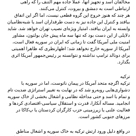
مخالفان اسد و تجهیز آنها، عملا جاده مهم التنف را که راهی
ارتباطی است به دمشق و بیروت، کنترل می‌کنند.
هر چند که هنوز خروج این گروه قطعی نیست، اما اگر این اتفاق
بیافتد و کنترل این جاده نیز به دست طرفداران اسد یا شبه‌نظامیان
وابسته به ایران بیافتد، امتیاز ویژه‌ای نصیب تهران خواهد شد. شاید
دلایلی از این دست بود که تنها سه ماه پیش جان بولتون، مشاور
امنیت ملی آمریکا گفت تا زمانی که ایران در سوریه فعال است،
آمریکا از سوریه خارج نخواهد شد؛ اظهارنظری که ظاهرا اهمیتی
برای دونالد ترامپ نداشته و نتوانسته بر رئیس‌جمهور آمریکا اثری
بگذارد.
ترکیه
ترکیه اگرچه متحد آمریکا در پیمان ناتوست، اما در سوریه با
دشواری‌هایی روبه‌رو شد که در نهایت به تغییر استراتژی ضدیت تام
و تمام با اسد و حتی مداخله نظامی و اشغال بخشی از خاک سوریه
انجامید. مساله آنکارا، قدرت و استقلال سیاسی-اقتصادی کردها و
فعالیت علنی یا زیرزمینی حزب کارگران کردستان یا پ‌کا‌کا در
مرزهای جنوبی کشور است.
در واقع دلیل ورود ارتش ترکیه به خاک سوریه و اشغال مناطق