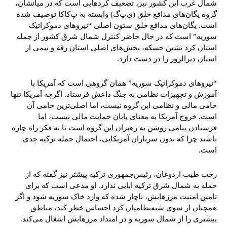
شمال غرب این کشور نیز، تضعیف کردهایی است که در میانشان،
گروه یگان‌های مدافع خلق (ی‌پ‌گ) وابسته به پ‌کا‌کا توصیف شده
است. یگان‌های مدافع خلق ستون اصلی “نیروهای دموکراتیک
سوریه” است که در حال حاضر کنترل شمال شرق کشور از جمله
استان کرد نشین حسکه، بخش‌های اصلی استان رقه و نیمی از
استان دیرالزور را در دست دارد.
“نیروهای دموکراتیک سوریه” همان گروهی است که آمریکا با
آموزش و تجهیزات نظامی به جنگ داعش فرستاد. اگرچه آمریکا تنها
حامی مالی و نظامی این گروه نیست، اما اصلی‌ترین حامی آن
است. خروج آمریکا به معنای پایان حمایت مالی نیست، اما
فرستادن پیامی روشن به رهبران این گروه است تا به فکر راه چاره
باشند چرا که بدون سربازان آمریکایی، احتمال حمله ترکیه جدی
است.
رجب طیب اردوغان، رئیس‌جمهوری ترکیه پیشتر نیز گفته که از
حمله به شمال شرق ترکیه ابایی ندارد. او مدعی است که برای
تامین امنیت مرزهایش، ناچار شده که وارد خاک سوریه شود و اگر
همچنان از سوی شبه‌نظامیان کرد احساس خطر کند، مناطق
بیشتری را از شمال سوریه و در امتداد مرزهایش اشغال می‌کند.