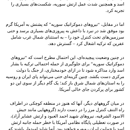
اسد و همچنین شدت عمل ارتش سوریه، شکست‌های بسیاری را
تجربه کرد.
اما در مقابل، “نیروهای دموکراتیک سوریه” که پشتش به آمریکا گرم
بود موفق شد در نبرد با داعش به پیروزی‌های بسیاری برسد و حتی
سرزمین‌های تحت کنترل خود را – به استثنای شمال غرب شامل
عفرین که ترکیه اشغال کرد – گسترش دهد.
در چنین وضعیت پیچیده‌ای، این احتمال مطرح است که “نیروهای
دموکراتیک سوریه” برای جلوگیری از حمله احتمالی ترکیه با بشار
اسد وارد مذاکره شود تا در ازای خودمختاری، از جنگ با دولت
مرکزی دست بکشد. چنین گزینه‌ای حتی می‌تواند پای ایران و روسیه
را به استان‌های شمال شرق باز کند؛ یک گام دیگر از سوی این دو
کشور برای پرکردن جای خالی آمریکا.
در میان گروههای دیگر، آنها که هنوز در منطقه کوچکی در اطراف
راه التنف کنترل مرز را در دست دارند (گروههایی مانند جیش
الاسود الشرقیه، نیروهای شهید احمد العبود و ارتش عشایر آزاد)،
در صورت تعطیلی پایگاه نظامی آمریکا با خطر حمله جانبه ارتش
اسد با حمایت ایران رو‌به‌رو خواهند بود. آنها شاید امیدوار باشند که