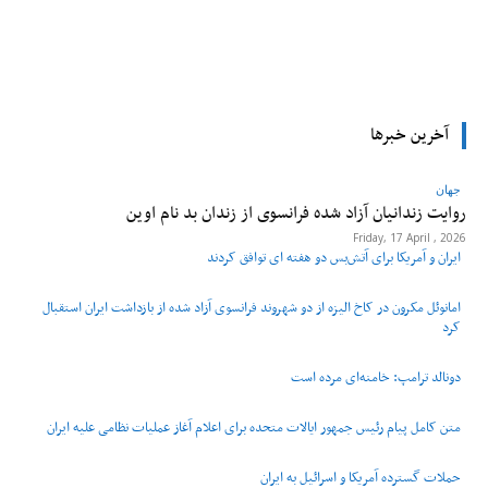
tsApp
Pinterest
X
Facebook
آخرین خبرها
جهان
روایت زندانیان آزاد شده فرانسوی از زندان ‌بد نام اوین
Friday, 17 April , 2026
ایران و آمریکا برای آتش‌بس دو هفته‌ ای توافق کردند
امانوئل مکرون در کاخ الیزه از دو شهروند فرانسوی آزاد شده از بازداشت ایران استقبال
کرد
دونالد ترامپ: خامنه‌ای مرده است
متن کامل پیام رئیس جمهور ایالات متحده برای اعلام آغاز عملیات نظامی علیه ایران
حملات گسترده آمریکا و اسرائیل به ایران