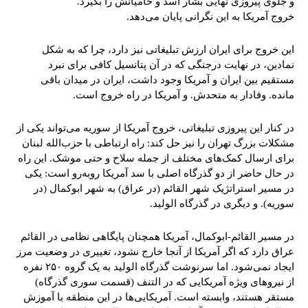
و جلوی پیروزی نهایی بشار اسد و حامیانش را بگیرد.
خروج آمریکا به این نگرانی پایان می‌دهد.
این خروج برای ایران ارزش تبلیغاتی نیز دارد، چرا که به شکل
نمادین، در نهایت درجنگی که در آن پتانسیل کافی برای نبرد
مستقیم بین ایران و آمریکا وجود داشت، ایران در میدان باقی
مانده. وفادار به متحدش. و آمریکا در راه خروج است.
در کنار این پیروزی تبلیغاتی، خروج آمریکا از سوریه می‌تواند یکی از
مشکلات بزرگ تهران را نیز حل کند: راه ارتباطی با حزب‌الله لبنان
برای ارسال کمک‌های مختلف از جمله سلاح و حتی موشک. این راه
در حال حاضر از دو گذرگاه اصلی با سد آمریکا روبه‌رو است: یکی
در مسیر استراتژیک شهر القائم (در عراق) به شهر ابوکمال (در
سوریه). و دیگری در گذرگاه الولید.
در مسیر القائم-ابوکمال، آمریکا همچنان پایگاهی نظامی در القائم
عراق دارد که اگر آمریکا از آنجا خارج نشود، تغییری در وضعیت مرز
ایجاد نمی‌شود. اما سرنوشت گذرگاه الولید به یک گروه ۲۵۰ نفره
از نیروهای ویژه آمریکایی که در التنف (قسمت سوری گذرگاه)
مستقر هستند، وابسته است. آمریکایی‌ها در این منطقه با آموزش