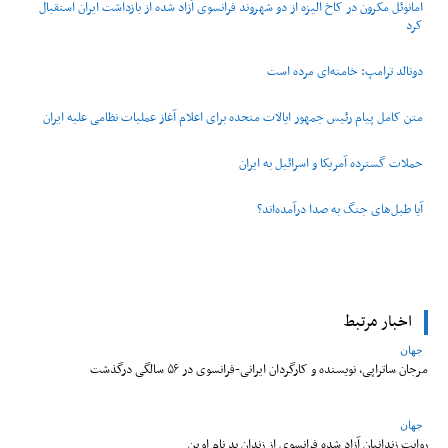
امانوئل مکرون در کاخ الیزه از دو شهروند فرانسوی آزاد شده از بازداشت ایران استقبال
کرد
دونالد ترامپ: خامنه‌ای مرده است
متن کامل پیام رئیس جمهور ایالات متحده برای اعلام آغاز عملیات نظامی علیه ایران
حملات گسترده آمریکا و اسرائیل به ایران
آیا طبل‌های جنگ به صدا درآمده‌اند؟
اخبار مرتبط
جهان
مرجان ساتراپی، نویسنده و کارگردان ایرانی-فرانسوی در ۵۶ سالگی درگذشت
جهان
روایت زندانیان آزاد شده فرانسوی از زندان ‌بد نام اوین