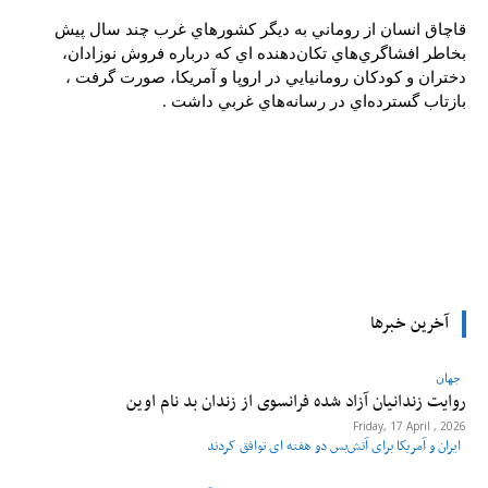
قاچاق انسان از روماني به ديگر كشورهاي غرب چند سال پيش
بخاطر افشاگري‌هاي تكان‌دهنده اي كه درباره فروش نوزادان،
دختران و كودكان رومانيايي در اروپا و آمريكا، صورت گرفت ،
بازتاب گسترده‌اي در رسانه‌هاي غربي داشت .
tsApp
Pinterest
X
Facebook
آخرین خبرها
جهان
روایت زندانیان آزاد شده فرانسوی از زندان ‌بد نام اوین
Friday, 17 April , 2026
ایران و آمریکا برای آتش‌بس دو هفته‌ ای توافق کردند