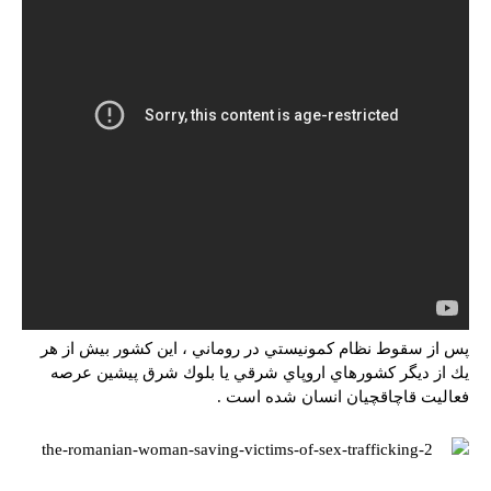
پس از سقوط نظام كمونيستي در روماني ، اين كشور بيش از هر
يك از ديگر كشورهاي اروپاي شرقي يا بلوك شرق پيشين عرصه
فعاليت قاچاقچيان انسان شده است .