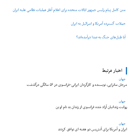
متن کامل پیام رئیس جمهور ایالات متحده برای اعلام آغاز عملیات نظامی علیه ایران
حملات گسترده آمریکا و اسرائیل به ایران
آیا طبل‌های جنگ به صدا درآمده‌اند؟
اخبار مرتبط
جهان
مرجان ساتراپی، نویسنده و کارگردان ایرانی-فرانسوی در ۵۶ سالگی درگذشت
جهان
روایت زندانیان آزاد شده فرانسوی از زندان ‌بد نام اوین
جهان
ایران و آمریکا برای آتش‌بس دو هفته‌ ای توافق کردند