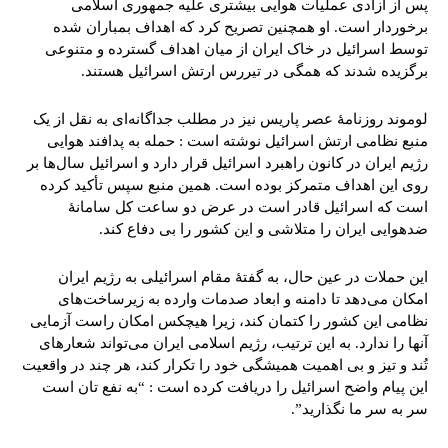
پس از آزادی عملیات هوایی بیشتری علیه جمهوری اسلامی
برخوردار است. او همچنین تصریح کرد که اهداف بمباران شده
توسط اسرائیل در خاک ایران از میان اهداف گسترده و متنوعی
برگزیده شدند که همگی در تیررس ارتش اسرائیل هستند.
لوموند روزنامۀ عصر پاریس نیز در مطلب جداگانه‌ای به نقل از یک
منبع نظامی ارتش اسرائیل نوشته است : حمله به پدافند هوایی
رژیم ایران در کانون راهبرد اسرائیل قرار دارد و اسرائیل سال‌ها بر
روی این اهداف متمرکز بوده است. همین منبع سپس تأکید کرده
است که اسرائیل قادر است در عرض دو ساعت کل سامانۀ
ضدهوایی ایران را متلاشی و این کشور را بی دفاع کند.
این حملات در عین حال، به گفتۀ مقام اسرائیلی به رژیم ایران
امکان می‌دهد تا دامنه و ابعاد صدمات وارده به زیرساخت‌های
نظامی این کشور را کتمان کند، زیرا هیچکس امکان راست آزمایی
آنها را ندارد. به این ترتیب، رژیم اسلامی ایران می‌تواند شعارهای
تُند و تیز و بی اهمیت همیشگی خود را تکرار کند، هر چند در واقعیت
این پیام واضح اسرائیل را دریافت کرده است : “به نفع تان است
سر به سر ما نگذارید”.