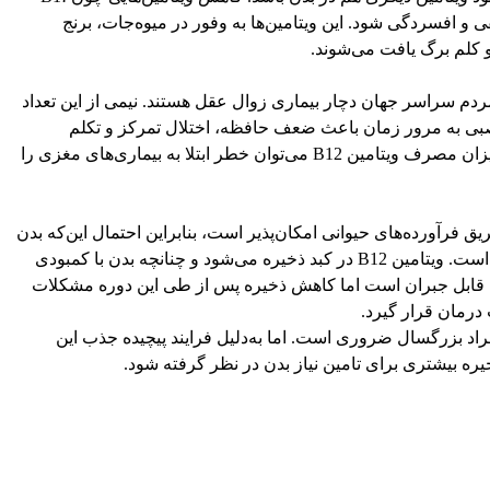
باعث کج‌خلقی و افسردگی شود. این ویتامین‌ها به وفور در میوه‌جات، برنج
و کلم برگ یافت می‌شوند.
شان داده‌اند که ۲۴ میلیون از مردم سراسر جهان دچار بیماری‌ زوال عقل هستند. نیمی از این تعداد
 عصبی به مرور زمان باعث ضعف حافظه، اختلال تمرکز و تکلم
می‌شود. پزشکان توصیه می‌کنند که با افزایش میزان مصرف ویتامین B12 می‌توان خطر ابتلا به بیماری‌های مغزی را
ریق فرآورده‌های حیوانی امکان‌پذیر است، بنابراین احتمال این‌که بدن
به کمبود ذخیره این ویتامین دچار شود بسیار زیاد است. ویتامین B12 در کبد ذخیره می‌شود و چنانچه بدن با کمبودی
ه قابل جبران است اما کاهش ذخیره پس از طی این دوره مشکلات
درمان قرار گیرد.
 ۳ میکروگرم ویتامین B12 برای افراد بزرگسال ضروری است. اما به‌دلیل فرایند پیچیده جذب این
ه بیشتری برای تامین نیاز بدن در نظر گرفته شود.