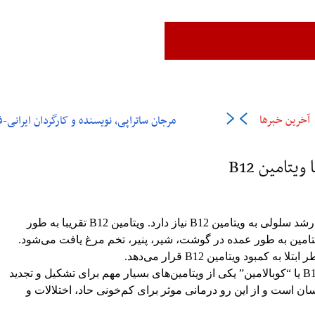
زن،زندگی،آزادی
ایران
جهان
فرهنگ و هنر
اقتصاد
ورزش
عل
آخرین خبرها
مرجان ساتراپی، نویسنده و کارگردان ایرانی-فرانسوی در ۶
یتامین B12
بدن انسان برای تولید گلبول‌های قرمز و همچنین رشد سلولی به ویتامین B12 نیاز دارد. ویتامین B12 تقریبا به طور
تامین به طور عمده در گوشت، شیر، پنیر، تخم مرغ یافت می‌شود.
بود ویتامین B12 قرار می‌دهد.
به گزارش نشریه “روانشناسی امروز” ویتامین B12 یا “کوبالامین” یکی از ویتامین‌های بسیار مهم برای تشکیل و تجدید
 است و از این رو درمانی موثر برای کم‌خونی حاد، اختلالات و