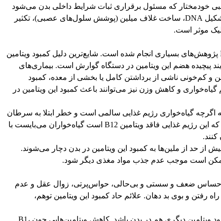
عصبی خودمختار که مسئول برقراری ثبات شرایط داخلی بدن می‌شود
مورد بررسی قرار گرفته است. این ویتامین در تشکیل DNA، ساخت غلاف میلین (پوشش سلول‌های عصبی)، تکثیر
لیک موثر است.
درباره علل، علائم و پیامدهای کمبود ویتامین B12 پژوهش‌های بسیاری انجام شده است. شایع‌ترین دلیل کمبود ویتامین
 فرایند پیچیده هضم این ویتامین در دستگاه گوارش است. بیماری‌های
 کم‌خونی ناشی از برداشتن کامل یا بخشی از معده، کمبود
قبیل رژیم گیاه‌خواری و کاهش وزن نیز می‌توانند باعث کمبود این ویتامین در
اگرچه گیاه‌خواری رژیم غذایی سالمی است و خطر ابتلا به سرطان
و بیماری‌های قلبی را کاهش می‌دهد اما از آنجایی که این رژیم غذایی فاقد ویتامین B12 است گیاه‌خواران می‌بایست با
یش از حد از ملین‌ها به کمبود این ویتامین در بدن دچار می‌شوند.
 ممکن است موجب عدم جذب مواد مغذی دیگر شود.
عبارتند از کم‌خونی، احساس ضعف و سستی و بی‌حالی، حواس‌پرتی، زوال عقل و عدم
ه رفتن و بوی بد دهان. علائم حاد کمبود این ویتامین توهم،
اما بسیاری از این علائم ممکن است ناشی از کمبود ویتامین دیگری هم در بدن باشد. کاهش ویتامین‌هایی چون B1،