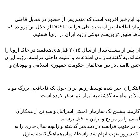
أئید این خبر افزوده است که متهم پس از حضور در مقابل قاضی
پرونده، به زندان بازگشت. بر اساس گزارش سازمان اطلاعات و امنیت داخلی فرانسه DGSI از خلال این پرونده که
اهد ظهور تروریسم دولتی رژیم ایران در اروپا هستیم.
بر اساس این گزارش، سرویس‌های اطلاعاتی ایران پس از بیست سال از سال ٢٠١٥ قتل‌های هدفمند در خاک اروپا را
ه‌اند. به گفتۀ سازمان اطلاعات و امنیت داخلی فرانسه، رژیم ایران
حس ناامنی در بین مخالفان حکومت جمهوری اسلامی و یهودیان و
یتکاران اجیر شده توسط رژیم ایران حول یک قاچاقچی بزرگ مواد
اً در ماه مه گذشته به ایران نیز سفر کرده است.
ارمند پیشین یک سازمان امنیتی اسرائیل و سه تن از همکاران
نی را در مونیخ و برلین به قتل برساند.
در جنوب فرانسه در دسامبر گذشته و ژانویه سال جاری را به
که دیروز تفهیم اتهام شد واسطۀ میان هماهنگ‌کنندۀ سلول