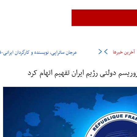
زن،زندگی،آزادی
ایران
جهان
فرهنگ و هنر
اقتصاد
ورزش
عل
آخرین خبرها
مرجان ساتراپی، نویسنده و کارگردان ایرانی-فرانسوی در ۶
روریسم دولتی رژیم ایران تفهیم اتهام کرد