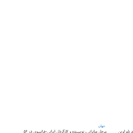
جهان
 نام اوین
مرجان ساتراپی، نویسنده و کارگردان ایرانی-فرانسوی در ۵۶