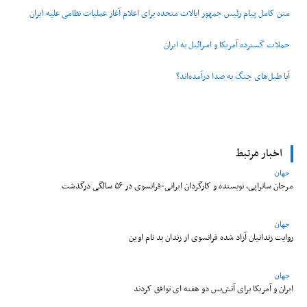
متن کامل پیام رئیس جمهور ایالات متحده برای اعلام آغاز عملیات نظامی علیه ایران
حملات گسترده آمریکا و اسرائیل به ایران
آیا طبل‌های جنگ به صدا درآمده‌اند؟
اخبار مرتبط
جهان
مرجان ساتراپی، نویسنده و کارگردان ایرانی-فرانسوی در ۵۶ سالگی درگذشت
جهان
روایت زندانیان آزاد شده فرانسوی از زندان ‌بد نام اوین
جهان
ایران و آمریکا برای آتش‌بس دو هفته‌ ای توافق کردند