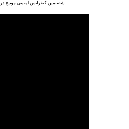
شصتمین کنفرانس امنیتی مونیخ در غیاب روسیه و ایران