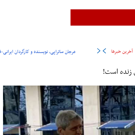
زن،زندگی،آزادی
ایران
جهان
فرهنگ و هنر
اقتصاد
ورزش
عل
آخرین خبرها
مرجان ساتراپی، نویسنده و کارگردان ایرانی-فرانسوی در ۶
 زنده است!