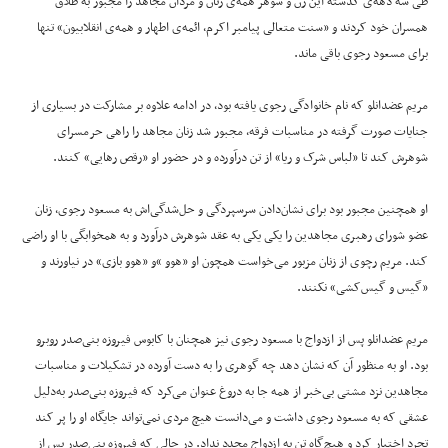
طی سه دهه‌ی گذشته این زن و شوهر همه‌ی زنان و مردان مجاهد را مجبور به طلاق
همسران خود کردند و «سنت متعالی پیامبر اکرم، ائمه‌ی اطهار و همه‌ی انقلابیون» تنها
برای مسعود رجوی باقی ماند.
مریم عضدانلو که نام خانوادگی رجوی یافته بود، در ادامه علاوه بر مشارکت در بسیاری از
جنایات صورت گرفته در مناسبات فرقه، مجبور شد زنان مجاهد را راهی حرمسرای
شوهرش کند تا «لباس شرک و ریا»‌ از تن درآورده و در حضور او «رقص رهایی» کنند.
او همچنین مجبور بود برای نشان‌دادن سرسپردگی و حل‌شدگی‌اش به مسعود رجوی، زنان
عضو شورای رهبری مجاهدین را یکی یکی به عقد شوهرش درآورد و به همخوابگی با او راضی
کند. مریم رچوی از زنان مزبور می‌خواست همچون او «هوو »‌و «هوو بازی»‌ در نیاورند و
«گیس و گیس‌کشی» نکنند.
مریم عضدانلو پس از ازدواج با مسعود رجوی نیز همچنان با کابوس فیروزه بنی‌صدر روبرو
بود. او به منظور آن که نشان دهد چه گوهری را به دست آورده در تشکیلات و مناسبات
مجاهدین نزد مشتی بی‌خبر از همه جا به دروغ عنوان می‌کرد که فیروزه بنی‌صدر به‌دلیل
عشقی که به مسعود رجوی داشت و می‌‌دانست هیچ مردی نمی‌تواند جایگاه او را پر کند
تجرد اختیار کرد و هیچ‌گاه تن به ازدواج مجدد نداد. در حالی که فیروزه بنی‌صدر پس از