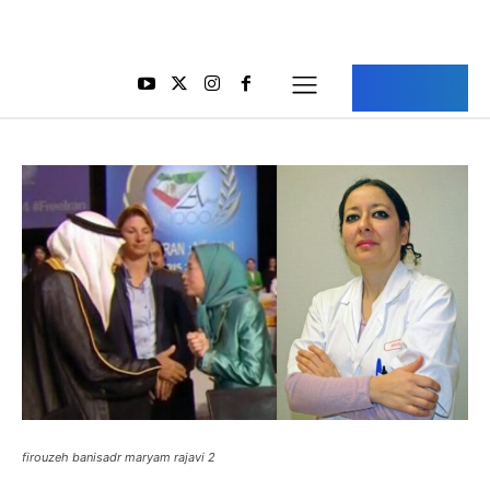
Aria Iran
آریا ایران
firouzeh banisadr maryam rajavi 2