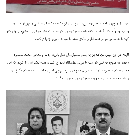
دو سال و چهارماه بعد فیروزه بنی‌صدر پس از نزدیک به یک‌سال جدایی و قهر از مسعود
رجوی رسماً طلاق گرفت. بلافاصله مسعود رجوی دوست نزدیکش مهدی ابریشم‌چی را وادار
کرد تا همسرش مریم عضدانلو را طلاق دهد تا بتواند با وی ازدواج کند.
البته در این میان مجاهدین به رسم معمول‌شان نعل وارونه زدند و مدعی شدند مسعود
رجوی به هیچ‌وجه نمی‌خواسته با مریم عضدانلو ازدواج کند و همه تلاش‌‌اش را کرده که این
دو از طلاق منصرف شوند اما مریم و مهدی ابریشم‌چی اصرار داشتند که طلاق بگیرند و
وصلت جدیدی بین مریم و مسعود رجوی صورت بگیرد.