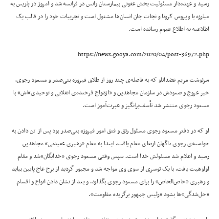
رسید و عهده‌دار مسئولیت بخش عفونی بیمارستان رانس در فرانسه شد و امروز در پاریس به
مبارزه با ویروس کرونا و نجات جان انسان‌ها مشغول است و تجربیات خود را در قالب یک
اطلاعیه به اطلاع عموم رسانده است.
https://news.gooya.com/2020/04/post-36972.php
سرنوشت مریم عضدانلو که به فاصله‌ی چند روز از طلاق فیروزه بنی‌صدر و مسعود رجوی،
خبر عروج و صعودش در سازمان مجاهدین و «ازدواج فرخنده‌‌ی انقلابی و توحید‌ی‌»‌اش» با
مسعود رجوی منتشر شد تأسف‌برانگیز و عبرت‌آموز است.
او که در دفتر مسعود رجوی مسئول رتق و فتق امور فیروزه بنی‌صدر بود پس از تن دادن به
خواسته‌ی رجوی ناگهان ارتقای مقام یافت. ابتدا به مقام «رهبری عقیدتی» مجاهدین
رسید و اعلام شد مسئولش خدا است. سپس وقتی مسعود رجوی «خدایگان»‌شد و مقام
اولوهیت یافت، با یک توسری از سوی وی مواجه شد و مجبور گردید از برج عاج پایین بیاید
و رهبری «خاص‌الخاص»‌ را برای مسعود رجوی بگذارد. و بعد از نشان دادن انواع و اقسام
«حل‌شدگی»‌ها بشود «رئیس جمهور برگزیده مقاومت».