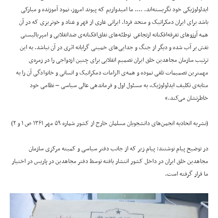
ایدئولوژیکی خود نگریسته‌‌اند. …. ما امیدواریم که پیوند امروز، نمود آموزنده و مبارکی
باشد برای ایران دمکراتیک و متحد فردا. ایرانی عاری از قهر و عناد و خونریزی که در آن
همه آرزوهای تفرقه‌افکنانه ارتجاعی توطئه‌های نفاق‌افکنانه‌ی ضد‌انقلابی و امپریالیستی
نقش بر آب شده و دیگر از جنگ‌ و جدایی‌های خمینی گرایانه‌ اثری در آن نباشد. به این
ترتیب سازمان مجاهدین خلق ایران تصمیم انقلابی برای چنین ازدواجی را در زمره‌ی
مهمترین تصمیمات تلقی نموده و همه‌ی الزامات دمکراتیک و انسانی و خانوادگی آن را به
مثابه‌ی تکلیف ایدئولوژیک، به مسئول اول و فرماندهی عالی سیاسی – نظامی خود
خاطرنشان می‌کند.»
(نشریه اتحادیه انجمن‌های دانشجویان مسلمان خارج از کشور شماره ۵۹ مهر ۱۳۶۱ ص ۱ و ۲)
در توضیح پیام نوشتند: پیام زیر که از جانب دفتر سیاسی و کمیته مرکزی سازمان
مجاهدین خلق ایران در داخل کشور انتشار یافته توسط دفتر مجاهدین در پاریس در اختیار
ما قرار گرفته است.