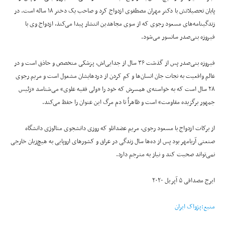
پایان تحصیلاتش با دکتر مهران مصطفوی ازدواج کرد و صاحب یک دختر ۱۸ ساله است. در
زندگینامه‌های‌ مسعود رجوی که از سوی مجاهدین انتشار پیدا می‌کنذ، ازدواج وی با
فیروزه بنی‌صدر سانسور می‌شود.
فیروزه بنی‌صدر پس از گذشت ۳۶ سال از جدایی‌اش، پزشکی متخصص و حاذق است و در
عالم واقعیت به نجات جان انسان‌ها و کم کردن از دردهایشان مشغول است و مریم رجوی
۲۸ سال است که به خواسته‌ی همسرش که خود را «ولی فقیه علوی» می‌شناسد «زئیس
جمهور برگزیده مقاومت»‌ است و ظاهراً تا دم مرگ این عنوان را حفظ می‌کند.
از برکات ازدواج با مسعود رجوی، مریم عضدانلو که روزی دانشجوی متالوژی دانشگاه
صنعتی آریامهر بود پس از ده‌ها سال زندگی در عراق و کشورهای اروپایی به هیچ‌زبان خارجی
نمی‌تواند صحبت کند و نیاز به مترجم دارد.
ایرج مصداقی ۵ آپریل ۲۰۲۰
منبع:پژواک ایران