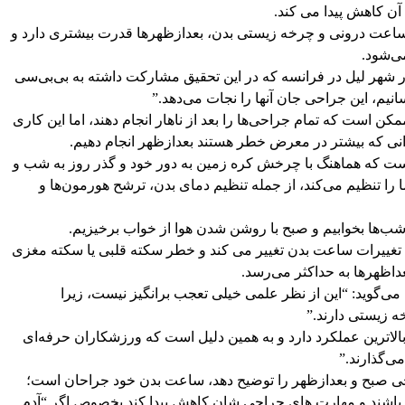
ن کاهش پیدا می کند.
ه ساعت درونی و چرخه زیستی بدن، بعدازظهرها قدرت بیشتری دارد و
ی‌شود.
 شهر لیل در فرانسه که در این تحقیق مشارکت داشته به بی‌بی‌سی
نیم، این جراحی جان آنها را نجات می‌دهد.”
کن است که تمام جراحی‌ها را بعد از ناهار انجام دهند، اما این کاری
نی که بیشتر در معرض خطر هستند بعدازظهر انجام دهیم.
م زیستی، چرخه ۲۴ ساعته‌ای است که هماهنگ با چرخش کره زمین به دور خود و گذر روز به شب و
 را تنظیم می‌کند، از جمله تنظیم دمای بدن، ترشح هورمون‌ها و
ها بخوابیم و صبح با روشن شدن هوا از خواب برخیزیم.
غییرات ساعت بدن تغییر می کند و خطر سکته قلبی یا سکته مغزی
داظهرها به حداکثر می‌رسد.
 می‌گوید: “این از نظر علمی خیلی تعجب برانگیز نیست، زیرا
 زیستی دارند.”
لاترین عملکرد دارد و به همین دلیل است که ورزشکاران حرفه‌ای
ی‌گذارند.”
احی صبح و بعدازظهر را توضیح دهد، ساعت بدن خود جراحان است؛
 باشند و مهارت های جراحی شان کاهش پیدا کند بخصوص اگر “آدم