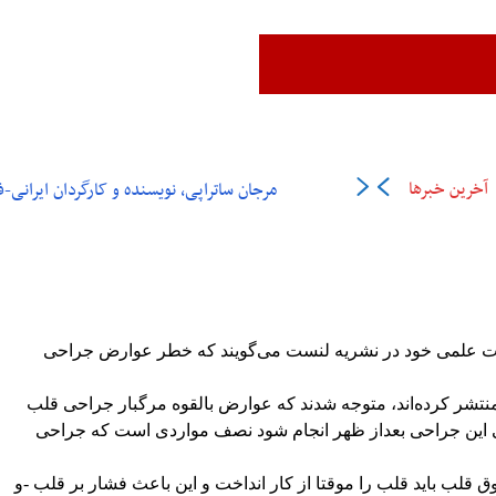
زن،زندگی،آزادی
ایران
جهان
فرهنگ و هنر
اقتصاد
ورزش
عل
آخرین خبرها
مرجان ساتراپی، نویسنده و کارگردان ایرانی-فرانسوی در ۶
قات علمی خود در نشریه لنست می‌گویند که خطر عوارض جراحی
تشر کرده‌اند، متوجه شدند که عوارض بالقوه مرگبار جراحی قلب
تی این جراحی بعداز ظهر انجام شود نصف مواردی است که جراحی
ق قلب باید قلب را موقتا از کار انداخت و این باعث فشار بر قلب -و