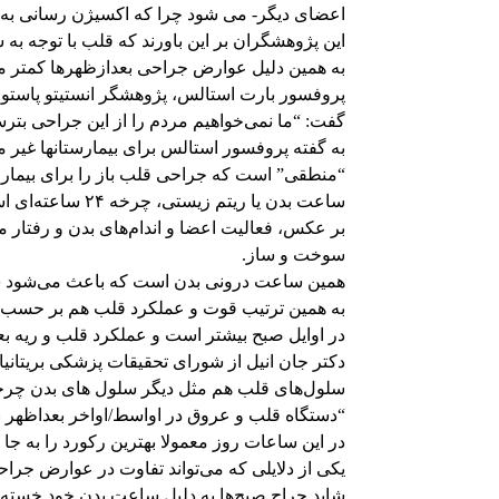
اعضای دیگر- می شود چرا که اکسیژن رسانی به آ
این پژوهشگران بر این باورند که قلب با توجه ب
به همین دلیل عوارض جراحی بعدازظهرها کمتر م
پروفسور بارت استالس، پژوهشگر انستیتو پاستور
گفت: “ما نمی‌خواهیم مردم را از این جراحی بترسا
به گفته پروفسور استالس برای بیمارستانها غیر مم
“منطقی” است که جراحی قلب باز را برای بیمارا
ساعت بدن یا ریت
بر عکس، فعالیت اعضا و اندام‌های بدن و رفتار ما
سوخت و ساز.
همین ساعت درونی بدن است که باعث می‌شود شب‌
به همین ترتیب قوت و عملکرد قلب هم بر حسب ت
در اوایل صبح بیشتر است و عملکرد قلب و ریه بع
دکتر جان انیل از شورای تحقیقات پزشکی بریتانیا
سلول‌های قلب هم مثل دیگر سلول های بدن چرخه
“دستگاه قلب و عروق در اواسط/اواخر بعداظهر با
در این ساعات روز معمولا بهترین رکورد را به جا م
یکی از دلایلی که می‌تواند تفاوت در عوارض جر
شاید جراح صبح‌ها به دلیل ساعت بدن خود خسته