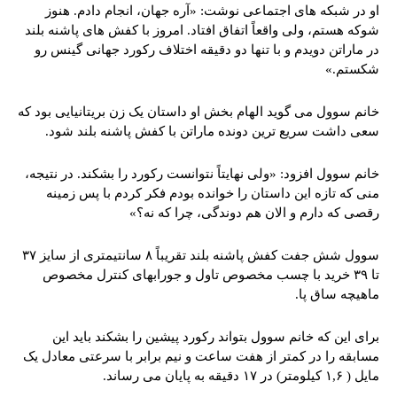
او در شبکه های اجتماعی نوشت: «آره جهان، انجام دادم. هنوز
شوکه هستم، ولی واقعاً اتفاق افتاد. امروز با کفش های پاشنه بلند
در ماراتن دویدم و با تنها دو دقیقه اختلاف رکورد جهانی گینس رو
شکستم.»
خانم سوول می گوید الهام بخش او داستان یک زن بریتانیایی بود که
سعی داشت سریع ترین دونده ماراتن با کفش پاشنه بلند شود.
خانم سوول افزود: «ولی نهایتاً نتوانست رکورد را بشکند. در نتیجه،
منی که تازه این داستان را خوانده بودم فکر کردم با پس زمینه
رقصی که دارم و الان هم دوندگی، چرا که نه؟»
سوول شش جفت کفش پاشنه بلند تقریباً ۸ سانتیمتری از سایز ۳۷
تا ۳۹ خرید با چسب مخصوص تاول و جورابهای کنترل مخصوص
ماهیچه ساق پا.
برای این که خانم سوول بتواند رکورد پیشین را بشکند باید این
مسابقه را در کمتر از هفت ساعت و نیم برابر با سرعتی معادل یک
مایل ( ۱,۶ کیلومتر) در ۱۷ دقیقه به پایان می رساند.