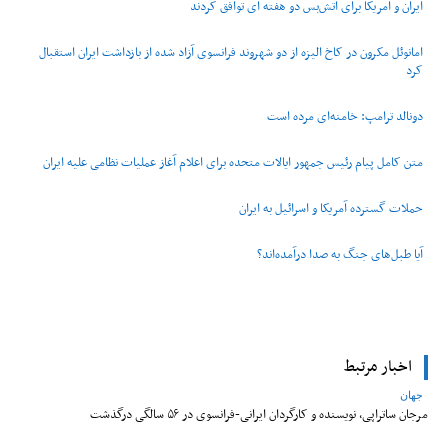
ایران و آمریکا برای آتش‌بس دو هفته‌ ای توافق کردند
امانوئل مکرون در کاخ الیزه از دو شهروند فرانسوی آزاد شده از بازداشت ایران استقبال
کرد
دونالد ترامپ: خامنه‌ای مرده است
متن کامل پیام رئیس جمهور ایالات متحده برای اعلام آغاز عملیات نظامی علیه ایران
حملات گسترده آمریکا و اسرائیل به ایران
آیا طبل‌های جنگ به صدا درآمده‌اند؟
اخبار مرتبط
جهان
مرجان ساتراپی، نویسنده و کارگردان ایرانی-فرانسوی در ۵۶ سالگی درگذشت