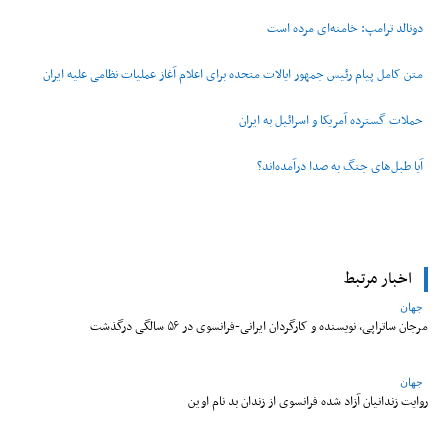
دونالد ترامپ: خامنه‌ای مرده است
متن کامل پیام رئیس جمهور ایالات متحده برای اعلام آغاز عملیات نظامی علیه ایران
حملات گسترده آمریکا و اسرائیل به ایران
آیا طبل‌های جنگ به صدا درآمده‌اند؟
اخبار مرتبط
جهان
مرجان ساتراپی، نویسنده و کارگردان ایرانی-فرانسوی در ۵۶ سالگی درگذشت
جهان
روایت زندانیان آزاد شده فرانسوی از زندان ‌بد نام اوین