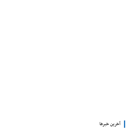
tsApp
Pinterest
X
Facebook
آخرین خبرها