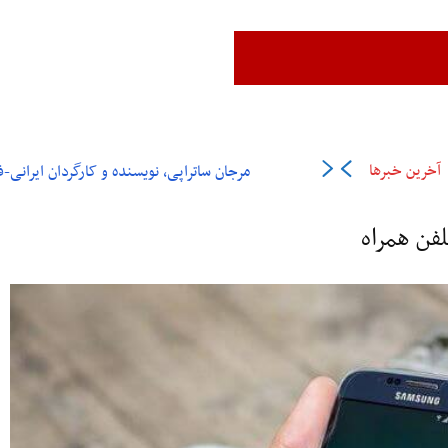
زن،زندگی،آزادی
ایران
جهان
فرهنگ و هنر
اقتصاد
ورزش
عل
آخرین خبرها
مرجان ساتراپی، نویسنده و کارگردان ایرانی-فرانسوی در ۶
فن همراه