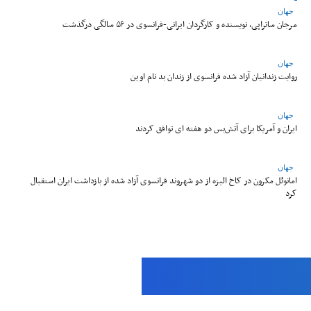
جهان
مرجان ساتراپی، نویسنده و کارگردان ایرانی-فرانسوی در ۵۶ سالگی درگذشت
جهان
روایت زندانیان آزاد شده فرانسوی از زندان ‌بد نام اوین
جهان
ایران و آمریکا برای آتش‌بس دو هفته‌ ای توافق کردند
جهان
امانوئل مکرون در کاخ الیزه از دو شهروند فرانسوی آزاد شده از بازداشت ایران استقبال
کرد
Aria Iran