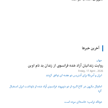
tsApp
Pinterest
X
Facebook
آخرین خبرها
جهان
روایت زندانیان آزاد شده فرانسوی از زندان ‌بد نام اوین
Friday, 17 April , 2026
ایران و آمریکا برای آتش‌بس دو هفته‌ ای توافق کردند
امانوئل مکرون در کاخ الیزه از دو شهروند فرانسوی آزاد شده از بازداشت ایران استقبال
کرد
دونالد ترامپ: خامنه‌ای مرده است