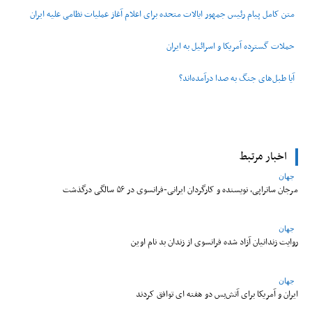
متن کامل پیام رئیس جمهور ایالات متحده برای اعلام آغاز عملیات نظامی علیه ایران
حملات گسترده آمریکا و اسرائیل به ایران
آیا طبل‌های جنگ به صدا درآمده‌اند؟
اخبار مرتبط
جهان
مرجان ساتراپی، نویسنده و کارگردان ایرانی-فرانسوی در ۵۶ سالگی درگذشت
جهان
روایت زندانیان آزاد شده فرانسوی از زندان ‌بد نام اوین
جهان
ایران و آمریکا برای آتش‌بس دو هفته‌ ای توافق کردند