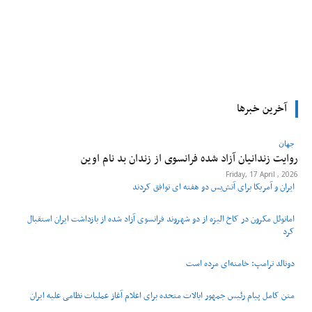
tsApp
Pinterest
X
Facebook
آخرین خبرها
جهان
روایت زندانیان آزاد شده فرانسوی از زندان ‌بد نام اوین
Friday, 17 April , 2026
ایران و آمریکا برای آتش‌بس دو هفته‌ ای توافق کردند
امانوئل مکرون در کاخ الیزه از دو شهروند فرانسوی آزاد شده از بازداشت ایران استقبال
کرد
دونالد ترامپ: خامنه‌ای مرده است
متن کامل پیام رئیس جمهور ایالات متحده برای اعلام آغاز عملیات نظامی علیه ایران