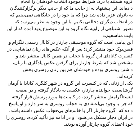
گروه هستند با درک شرایط موجود انتخاب خودشان را انجام
داد‌ه‌اند. این پیشنهاد نه از جانب ما که از جانب دیگر برگزارکنندگان
به بانوان عزیز داده شد چرا که ما خود را در جایگاهی نمی‌بینیم که
در انتخاب دیگران دخالتی بکنیم. با این وجود به نظر می‌رسد که
تصور اشتباهی از زاویه نگاه گروه به این موضوع پدید آمده که از این
بابت متاسفیم.»
این پیامی است که گروه موسیقی چارتار در کانال رسمی تلگرام و
فیس‌بوک خود منتشر کرد؛ پس از آنکه عکس‌های زنان تماشاچی در
کنسرت کانادای این گروه با حجاب در همین کانال منتشر شد و
مشخص شد که شرط چارتار برای گرفتن عکس یادگاری با زنان،
داشتن روسری بوده و خودشان هم بین زنان روسری پخش
کرده‌اند.
یکی از زنانی که در کنسرت این گروه در شهر کلگری کانادا با آرمان
گرشاسبی، خواننده چارتار، عکسی به یادگار گرفته و در صفحه
اینستاگرامش منتشر کرده، در کامنت‌ها مورد پرسش قرار گرفته
که چرا با وجود بی‌اعتقادی به حجاب روسری به سر دارد و او پاسخ
داده که ‌”گروه چارتار اگر با خانم‌های بی‌حجاب عکس داشته باشد،
در ایران دچار مشکل می‌شود” و در ادامه نیز تأکید کرده، روسری را
خود اعضای گروه چارتار آورده بودند.