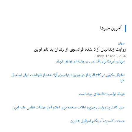
tsApp
Pinterest
X
Facebook
آخرین خبرها
جهان
روایت زندانیان آزاد شده فرانسوی از زندان ‌بد نام اوین
Friday, 17 April , 2026
ایران و آمریکا برای آتش‌بس دو هفته‌ ای توافق کردند
امانوئل مکرون در کاخ الیزه از دو شهروند فرانسوی آزاد شده از بازداشت ایران استقبال
کرد
دونالد ترامپ: خامنه‌ای مرده است
متن کامل پیام رئیس جمهور ایالات متحده برای اعلام آغاز عملیات نظامی علیه ایران
حملات گسترده آمریکا و اسرائیل به ایران