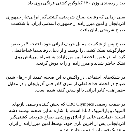
دیدار رده‌بندی وزن ۱۳۰ کیلوگرم کشتی فرنگی روی داد.
یعنی زمانی که رقابتِ صباح شریعتی، کشتی‌گیر ایرانی‌تبار جمهوری
آذربایجان و امین میرزازاده از جمهوری اسلامی ایران، با شکست
صباح شریعتی پایان یافت.
صباح پس از شکست مقابل حریف ایرانی خود با نتیجه ۴ بر صفر،
چهارگوشه تشک کشتی را بوسید و از دنیای رقابت‌ها خداحافظی
کرد. اما در همین لحظه امین میرزازاده به همراه مربیانش روی
تشک حاضر شدند و میرزازاده او را به دوش گرفت.
در شبکه‌های اجتماعی در واکنش به این صحنه عمدتا از «رها» شدن
صباح در لحظه خداحافظی از سوی کادر فنی آذربایجان و در مقابل
«همراهی» کادر ایرانی با او سخن گفته شده است.
در صفحه رسمی CBC Olympics که پخش کننده رسمی بازیهای
المپیک و پارالمپیک کانادا است، با اشاره به این صحنه نوشته دشه
است: «نمایشی عالی از اخلاق ورزشی. صباح شریعتی کشتی‌گیر
آذربایجانی پس از آخرین بازی خود، توسط امین میرزازاده از ایران
مانند یک قهرمان از زمین خارج شد.»