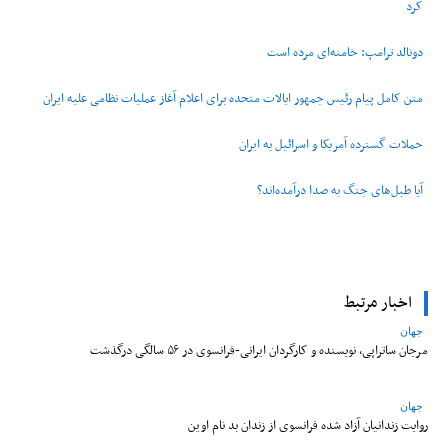
کرد
دونالد ترامپ: خامنه‌ای مرده است
متن کامل پیام رئیس جمهور ایالات متحده برای اعلام آغاز عملیات نظامی علیه ایران
حملات گسترده آمریکا و اسرائیل به ایران
آیا طبل‌های جنگ به صدا درآمده‌اند؟
اخبار مرتبط
جهان
مرجان ساتراپی، نویسنده و کارگردان ایرانی-فرانسوی در ۵۶ سالگی درگذشت
جهان
روایت زندانیان آزاد شده فرانسوی از زندان ‌بد نام اوین