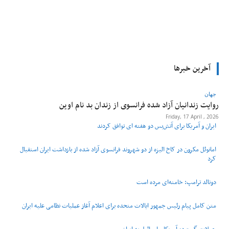
tsApp
Pinterest
X
Facebook
آخرین خبرها
جهان
روایت زندانیان آزاد شده فرانسوی از زندان ‌بد نام اوین
Friday, 17 April , 2026
ایران و آمریکا برای آتش‌بس دو هفته‌ ای توافق کردند
امانوئل مکرون در کاخ الیزه از دو شهروند فرانسوی آزاد شده از بازداشت ایران استقبال
کرد
دونالد ترامپ: خامنه‌ای مرده است
متن کامل پیام رئیس جمهور ایالات متحده برای اعلام آغاز عملیات نظامی علیه ایران