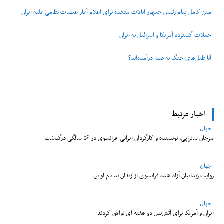
متن کامل پیام رئیس جمهور ایالات متحده برای اعلام آغاز عملیات نظامی علیه ایران
حملات گسترده آمریکا و اسرائیل به ایران
آیا طبل‌های جنگ به صدا درآمده‌اند؟
اخبار مرتبط
جهان
مرجان ساتراپی، نویسنده و کارگردان ایرانی-فرانسوی در ۵۶ سالگی درگذشت
جهان
روایت زندانیان آزاد شده فرانسوی از زندان ‌بد نام اوین
جهان
ایران و آمریکا برای آتش‌بس دو هفته‌ ای توافق کردند