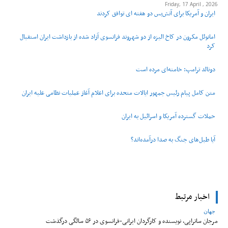
Friday, 17 April , 2026
ایران و آمریکا برای آتش‌بس دو هفته‌ ای توافق کردند
امانوئل مکرون در کاخ الیزه از دو شهروند فرانسوی آزاد شده از بازداشت ایران استقبال
کرد
دونالد ترامپ: خامنه‌ای مرده است
متن کامل پیام رئیس جمهور ایالات متحده برای اعلام آغاز عملیات نظامی علیه ایران
حملات گسترده آمریکا و اسرائیل به ایران
آیا طبل‌های جنگ به صدا درآمده‌اند؟
اخبار مرتبط
جهان
مرجان ساتراپی، نویسنده و کارگردان ایرانی-فرانسوی در ۵۶ سالگی درگذشت